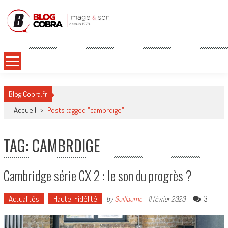
Blog Cobra
Toute l'actu Image & Son !
Blog Cobra.fr
Accueil
>
Posts tagged "cambrdige"
TAG: CAMBRDIGE
Cambridge série CX 2 : le son du progrès ?
Actualités
Haute-Fidélité
3
by
Guillaume
-
11 février 2020