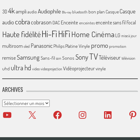
4k
Audiophile
Casque
ampli
3D
bon plan
Casque
audio
bluetooth
Blu-ray
cobra
cobrason
audio
Enceinte
enceinte sans fil
Focal
DAC
enceintes
Hi-Fi
HiFi
Home Cinéma
Haute fidélité
LG
mise à jour
promo
Panasonic
multiroom
Platine Vinyle
Philips
promotion
oled
TV
Sony
Samsung
Téléviseur
remise
Sans-fil
Sonos
son
télévision
ultra hd
Vidéoprojecteur
uhd
vinyle
video
videoprojection
ARCHIVES
Archives
YouTube
X
Facebook
Instagram
LinkedIn
Pinter