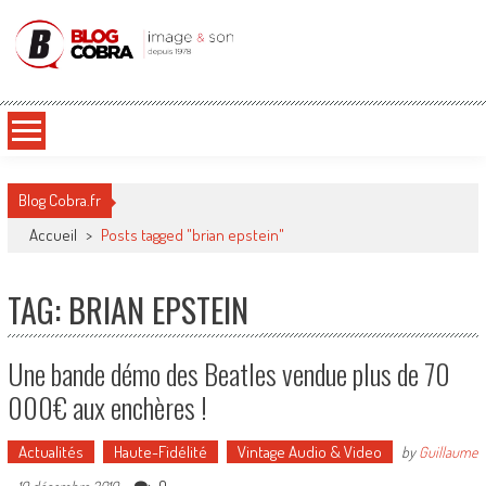
Blog Cobra
Toute l'actu Image & Son !
Blog Cobra.fr
Accueil
>
Posts tagged "brian epstein"
TAG: BRIAN EPSTEIN
Une bande démo des Beatles vendue plus de 70
000€ aux enchères !
Actualités
Haute-Fidélité
Vintage Audio & Video
by
Guillaume