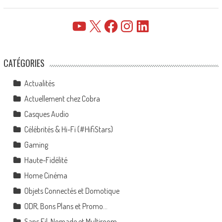
YouTube
X
Facebook
Instagram
LinkedIn
CATÉGORIES
Actualités
Actuellement chez Cobra
Casques Audio
Célébrités & Hi-Fi (#HifiStars)
Gaming
Haute-Fidélité
Home Cinéma
Objets Connectés et Domotique
ODR, Bons Plans et Promo…
Sans Fil, Nomade et Multiroom