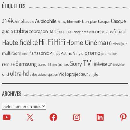
ÉTIQUETTES
4k
Audiophile
Casque
ampli
3D
bon plan
Casque
audio
bluetooth
Blu-ray
cobra
cobrason
audio
Enceinte
enceinte sans fil
Focal
DAC
enceintes
Hi-Fi
HiFi
Home Cinéma
Haute fidélité
LG
mise à jour
promo
Panasonic
multiroom
Platine Vinyle
Philips
promotion
oled
TV
Sony
Samsung
Téléviseur
remise
Sans-fil
Sonos
son
télévision
ultra hd
Vidéoprojecteur
uhd
vinyle
video
videoprojection
ARCHIVES
Archives
YouTube
X
Facebook
Instagram
LinkedIn
Pinter