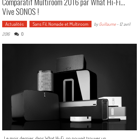
Comparatif Multiroom 2016 par What Hi-Fi…
Vive SONOS !
Actualités
Sans Fil, Nomade et Multiroom
by
Guillaume
-
12 avril
0
2016
Le mois dernier, dans What Hi-Fi, on pouvait trouver un