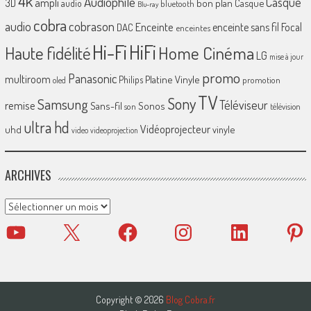
4k
Audiophile
Casque
ampli
3D
bon plan
Casque
audio
bluetooth
Blu-ray
cobra
cobrason
audio
Enceinte
enceinte sans fil
Focal
DAC
enceintes
Hi-Fi
HiFi
Home Cinéma
Haute fidélité
LG
mise à jour
promo
Panasonic
multiroom
Platine Vinyle
Philips
promotion
oled
TV
Sony
Samsung
Téléviseur
remise
Sans-fil
Sonos
son
télévision
ultra hd
Vidéoprojecteur
uhd
vinyle
video
videoprojection
ARCHIVES
Archives
YouTube
X
Facebook
Instagram
LinkedIn
Pinter
Copyright © 2026
Blog Cobra.fr