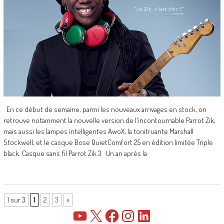
En ce début de semaine, parmi les nouveaux arrivages en stock, on
retrouve notamment la nouvelle version de l'incontournable Parrot Zik,
mais aussi les lampes intelligentes AwoX, la tonitruante Marshall
Stockwell, et le casque Bose QuietComfort 25 en édition limitée Triple
black. Casque sans fil Parrot Zik 3 Un an après la
1 sur 3
1
2
3
»
YouTube
X
Facebook
Instagram
LinkedIn