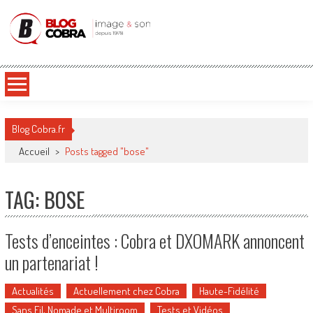
Blog Cobra
Toute l'actu Image & Son !
Blog Cobra.fr
Accueil
>
Posts tagged "bose"
TAG: BOSE
Tests d’enceintes : Cobra et DXOMARK annoncent
un partenariat !
Actualités
Actuellement chez Cobra
Haute-Fidélité
Sans Fil, Nomade et Multiroom
Tests et Vidéos