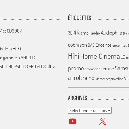
ÉTIQUETTES
4k
07 et CD6007
Audiophile
ampli
3D
audio
Blu-
cobrason
Enceinte
DAC
enceintes
s de la Hi-Fi
HiFi
Home Cinéma
LG
 de gamme à 6000 €
mi
RO, L9Q PRO, C3 PRO et C3 Ultra
promo
Sams
remise
promotion
ultra hd
Vi
uhd
video
videoprojection
ARCHIVES
Archives
YouTube
X