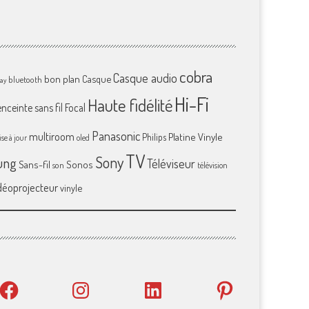
cobra
Casque audio
bon plan
Casque
bluetooth
ray
Hi-Fi
Haute fidélité
enceinte sans fil
Focal
Panasonic
multiroom
Platine Vinyle
Philips
se à jour
oled
TV
Sony
ung
Téléviseur
Sans-fil
Sonos
son
télévision
déoprojecteur
vinyle
Facebook
Instagram
LinkedIn
Pinterest