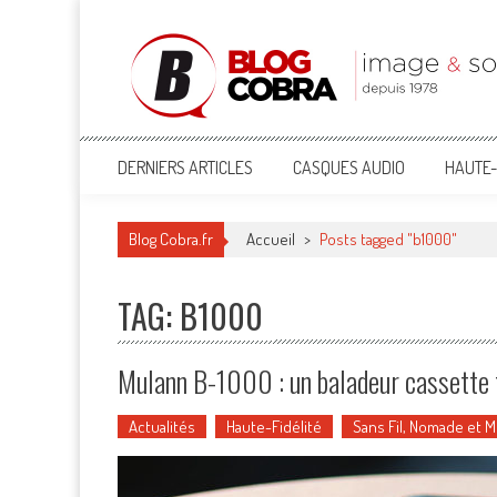
Blog Cobra
Toute l'actu Image & Son !
DERNIERS ARTICLES
CASQUES AUDIO
HAUTE-
Blog Cobra.fr
Accueil
>
Posts tagged "b1000"
TAG: B1000
Mulann B-1000 : un baladeur cassette
Actualités
Haute-Fidélité
Sans Fil, Nomade et 