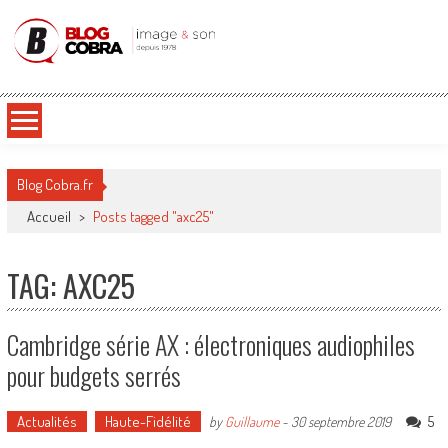
Blog Cobra
Toute l'actu Image & Son !
Blog Cobra.fr
Accueil
>
Posts tagged "axc25"
TAG: AXC25
Cambridge série AX : électroniques audiophiles
pour budgets serrés
Actualités
Haute-Fidélité
5
by
Guillaume
-
30 septembre 2019