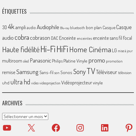
ÉTIQUETTES
4k
Audiophile
Casque
ampli
3D
bon plan
Casque
audio
bluetooth
Blu-ray
cobra
cobrason
audio
Enceinte
enceinte sans fil
Focal
DAC
enceintes
Hi-Fi
HiFi
Home Cinéma
Haute fidélité
LG
mise à jour
promo
Panasonic
multiroom
Platine Vinyle
Philips
promotion
oled
TV
Sony
Samsung
Téléviseur
remise
Sans-fil
Sonos
son
télévision
ultra hd
Vidéoprojecteur
uhd
vinyle
video
videoprojection
ARCHIVES
Archives
YouTube
X
Facebook
Instagram
LinkedIn
Pinter