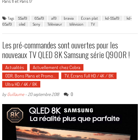
Paris 11 et Paris 17
Tags
55af9
65af9
af9
bravia
Écran plat
kd-55af9
kd-
65af9
oled
Sony
Téléviseur
télévision
TV
Les pré-commandes sont ouvertes pour les
nouveaux TV QLED 8K Samsung série Q900R !
Actualités
Actuellement chez Cobra
ODR, Bons Plans et Promo…
TV, Écrans Full HD / 4K / 8K
Ultra HD / 4K / 8K
0
by
Guillaume
-
20 septembre 2018