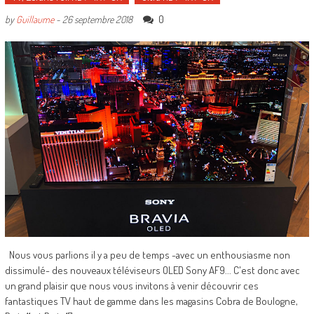
0
by
Guillaume
-
26 septembre 2018
Nous vous parlions il y a peu de temps -avec un enthousiasme non
dissimulé- des nouveaux téléviseurs OLED Sony AF9... C'est donc avec
un grand plaisir que nous vous invitons à venir découvrir ces
fantastiques TV haut de gamme dans les magasins Cobra de Boulogne,