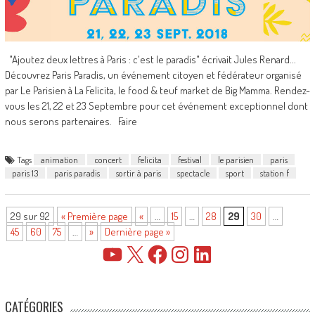
"Ajoutez deux lettres à Paris : c'est le paradis" écrivait Jules Renard...
Découvrez Paris Paradis, un événement citoyen et fédérateur organisé
par Le Parisien à La Felicita, le food & teuf market de Big Mamma. Rendez-
vous les 21, 22 et 23 Septembre pour cet événement exceptionnel dont
nous serons partenaires. Faire
Tags
animation
concert
felicita
festival
le parisien
paris
paris 13
paris paradis
sortir à paris
spectacle
sport
station f
29 sur 92
« Première page
«
…
15
…
28
29
30
…
45
60
75
…
»
Dernière page »
YouTube
X
Facebook
Instagram
LinkedIn
CATÉGORIES