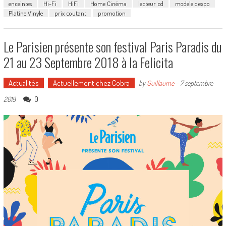
enceintes
Hi-Fi
HiFi
Home Cinéma
lecteur cd
modele d'expo
Platine Vinyle
prix coutant
promotion
Le Parisien présente son festival Paris Paradis du
21 au 23 Septembre 2018 à la Felicita
Actualités
Actuellement chez Cobra
by
Guillaume
-
7 septembre
0
2018