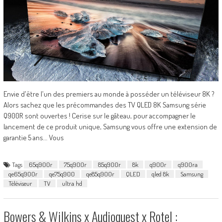
Envie d'être l'un des premiers au monde à posséder un téléviseur 8K ?
Alors sachez que les précommandes des TV QLED 8K Samsung série
Q900R sont ouvertes ! Cerise sur le gâteau, pour accompagner le
lancement de ce produit unique, Samsung vous offre une extension de
garantie 5 ans... Vous
Tags
65q900r
75q900r
85q900r
8k
q900r
q900ra
qe65q900r
qe75q900
qe85q900r
QLED
qled 8k
Samsung
Téléviseur
TV
ultra hd
Bowers & Wilkins x Audioquest x Rotel :