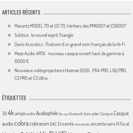
ARTICLES RÉCENTS
Marantz MODEL 70 et CD 70, héritiers des PM6007 et CD6007
Solstice : le nouvel esprit Triangle
Davis Acoustics : l’histoire d’un grand nom français de la Hi-Fi
Meze Audio ARTA : nouveau casque ouvert haut de gamme à
6000 €
Nouveaux vidéoprojecteurs Hisense 2026 : PX4-PRO, L9Q PRO,
C3 PRO et C3 Ultra
ÉTIQUETTES
4k
Audiophile
Casque
ampli
3D
bon plan
Casque
audio
bluetooth
Blu-ray
cobra
cobrason
audio
Enceinte
enceinte sans fil
Focal
DAC
enceintes