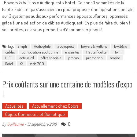
Bowers & Wilkins x Audioquest x Rotel Ce sont 3 sommités de la
Haute-Fidélité qui s'associent ici pour proposer une opération spéciale
sur 3 systèmes audio aux performances époustouflantes, optimisés
grâce à une sélection de câbles Audioquest. En plus de faire du bien à
vos oreilles, cela vous permettra d'économiser jusqu'à
Tags
ampli
Audiophile
audioquest
bowers & wilkins
bw;b&w
câbles
composition audiophile
enceintes
Haute fidélité
Hi-Fi
HiFi
lecteur cd
offre speciale
promo
promotion
remise
Rotel
s2
serie 700
Prix coûtants sur une centaine de modèles d’expo
!
Actualités
Actuellement chez Cobra
Objets Connectés et Domotique
0
by
Guillaume
-
13 septembre 2018