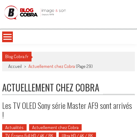
Blog Cobra
Toute l'actu Image & Son !
Blog Cobra.fr
Accueil
>
Actuellement chez Cobra
(Page 29)
ACTUELLEMENT CHEZ COBRA
Les TV OLED Sony série Master AF9 sont arrivés
!
Actualités
Actuellement chez Cobra
TV, Écrans Full HD / 4K / 8K
Ultra HD / 4K / 8K