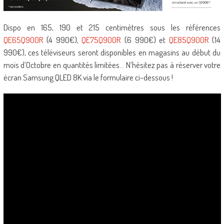
Dispo en 165, 190 et 215 centimètres sous les références
QE65Q900R
(4 990€),
QE75Q900R
(6 990€) et
QE85Q900R
(14
990€), ces téléviseurs seront disponibles en magasins au début du
mois d’Octobre en quantités limitées… N’hésitez pas à réserver votre
écran Samsung QLED 8K via le formulaire ci-dessous !