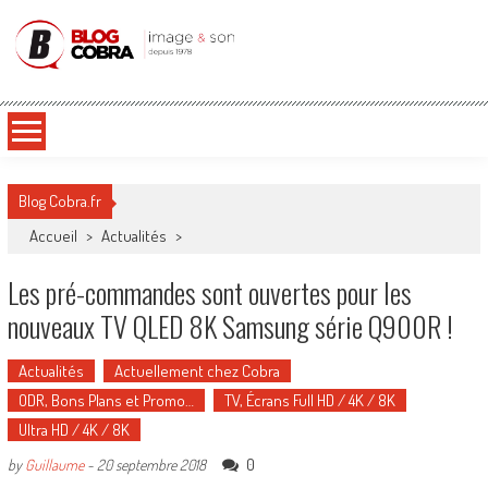
Blog Cobra
Toute l'actu Image & Son !
Blog Cobra.fr
Accueil
>
Actualités
>
Les pré-commandes sont ouvertes pour les
nouveaux TV QLED 8K Samsung série Q900R !
Actualités
Actuellement chez Cobra
ODR, Bons Plans et Promo…
TV, Écrans Full HD / 4K / 8K
Ultra HD / 4K / 8K
0
by
Guillaume
-
20 septembre 2018