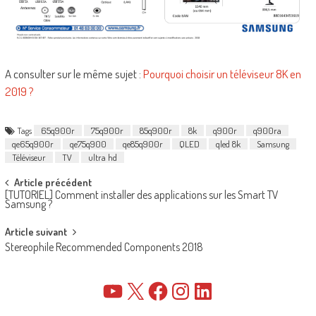
A consulter sur le même sujet :
Pourquoi choisir un téléviseur 8K en
2019 ?
Tags
65q900r
75q900r
85q900r
8k
q900r
q900ra
qe65q900r
qe75q900
qe85q900r
QLED
qled 8k
Samsung
Téléviseur
TV
ultra hd
Post
Article précédent
[TUTORIEL] Comment installer des applications sur les Smart TV
navigation
Samsung ?
Article suivant
Stereophile Recommended Components 2018
YouTube
X
Facebook
Instagram
LinkedIn