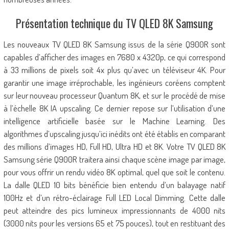
Présentation technique du TV QLED 8K Samsung
Les nouveaux TV QLED 8K Samsung issus de la série Q900R sont
capables d’afficher des images en 7680 x 4320p, ce qui correspond
à 33 millions de pixels soit 4x plus qu’avec un téléviseur 4K. Pour
garantir une image irréprochable, les ingénieurs coréens comptent
sur leur nouveau processeur Quantum 8K, et sur le procédé de mise
à l’échelle 8K IA upscaling. Ce dernier repose sur l’utilisation d’une
intelligence artificielle basée sur le Machine Learning. Des
algorithmes d’upscaling jusqu’ici inédits ont été établis en comparant
des millions d’images HD, Full HD, Ultra HD et 8K. Votre TV QLED 8K
Samsung série Q900R traitera ainsi chaque scène image par image,
pour vous offrir un rendu vidéo 8K optimal, quel que soit le contenu.
La dalle QLED 10 bits bénéficie bien entendu d’un balayage natif
100Hz et d’un rétro-éclairage Full LED Local Dimming. Cette dalle
peut atteindre des pics lumineux impressionnants de 4000 nits
(3000 nits pour les versions 65 et 75 pouces), tout en restituant des