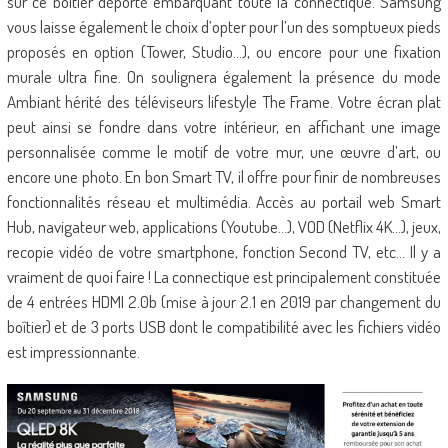
sur ce boîtier déporté embarquant toute la connectique. Samsung
vous laisse également le choix d’opter pour l’un des somptueux pieds
proposés en option (Tower, Studio…), ou encore pour une fixation
murale ultra fine. On soulignera également la présence du mode
Ambiant hérité des téléviseurs lifestyle The Frame. Votre écran plat
peut ainsi se fondre dans votre intérieur, en affichant une image
personnalisée comme le motif de votre mur, une œuvre d’art, ou
encore une photo. En bon Smart TV, il offre pour finir de nombreuses
fonctionnalités réseau et multimédia. Accès au portail web Smart
Hub, navigateur web, applications (Youtube…), VOD (Netflix 4K…), jeux,
recopie vidéo de votre smartphone, fonction Second TV, etc… Il y a
vraiment de quoi faire ! La connectique est principalement constituée
de 4 entrées HDMI 2.0b (mise à jour 2.1 en 2019 par changement du
boîtier) et de 3 ports USB dont le compatibilité avec les fichiers vidéo
est impressionnante.