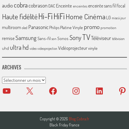
cobra
cobrason
audio
Enceinte
enceinte sans fil
Focal
DAC
enceintes
Hi-Fi
HiFi
Home Cinéma
Haute fidélité
LG
mise à jour
promo
Panasonic
multiroom
Platine Vinyle
Philips
promotion
oled
TV
Sony
Samsung
Téléviseur
remise
Sans-fil
Sonos
son
télévision
ultra hd
Vidéoprojecteur
uhd
vinyle
video
videoprojection
ARCHIVES
Archives
YouTube
X
Facebook
Instagram
LinkedIn
Pinter
Copyright © 2026
Blog Cobra.fr
Black Friday France