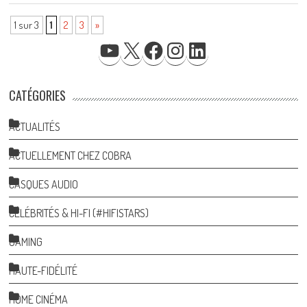
1 sur 3
1
2
3
»
YOUTUBE
X
FACEBOOK
INSTAGRAM
LINKEDIN
CATÉGORIES
ACTUALITÉS
ACTUELLEMENT CHEZ COBRA
CASQUES AUDIO
CÉLÉBRITÉS & HI-FI (#HIFISTARS)
GAMING
HAUTE-FIDÉLITÉ
HOME CINÉMA