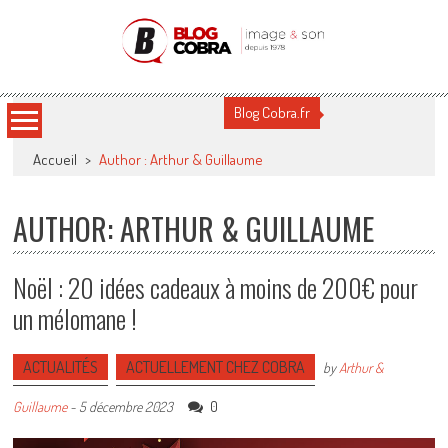
Blog Cobra
Toute l'actu Image & Son !
Blog Cobra.fr
Accueil
>
Author : Arthur & Guillaume
AUTHOR:
ARTHUR & GUILLAUME
Noël : 20 idées cadeaux à moins de 200€ pour
un mélomane !
ACTUALITÉS
ACTUELLEMENT CHEZ COBRA
by
Arthur &
0
Guillaume
-
5 décembre 2023