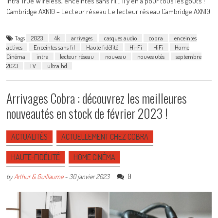
intra True Wireless, enceintes sans fil... Il y en a pour tous les goûts !
Cambridge AXN10 – Lecteur réseau Le lecteur réseau Cambridge AXN10
Tags
2023
4k
arrivages
casques audio
cobra
enceintes
actives
Enceintes sans fil
Haute fidélité
Hi-Fi
HiFi
Home
Cinéma
intra
lecteur réseau
nouveau
nouveautés
septembre
2023
TV
ultra hd
Arrivages Cobra : découvrez les meilleures
nouveautés en stock de février 2023 !
ACTUALITÉS
ACTUELLEMENT CHEZ COBRA
HAUTE-FIDÉLITÉ
HOME CINÉMA
0
by
Arthur & Guillaume
-
30 janvier 2023