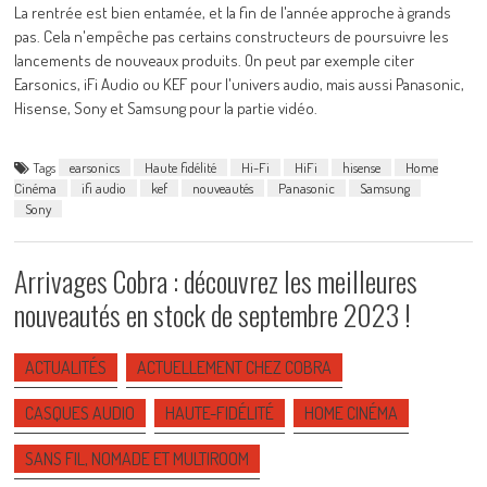
La rentrée est bien entamée, et la fin de l'année approche à grands
pas. Cela n'empêche pas certains constructeurs de poursuivre les
lancements de nouveaux produits. On peut par exemple citer
Earsonics, iFi Audio ou KEF pour l'univers audio, mais aussi Panasonic,
Hisense, Sony et Samsung pour la partie vidéo.
Tags
earsonics
Haute fidélité
Hi-Fi
HiFi
hisense
Home
Cinéma
ifi audio
kef
nouveautés
Panasonic
Samsung
Sony
Arrivages Cobra : découvrez les meilleures
nouveautés en stock de septembre 2023 !
ACTUALITÉS
ACTUELLEMENT CHEZ COBRA
CASQUES AUDIO
HAUTE-FIDÉLITÉ
HOME CINÉMA
SANS FIL, NOMADE ET MULTIROOM