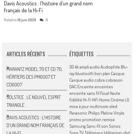
Davis Acoustics : l’histoire d’un grand nom
français de la Hi-Fi
Posted on
16 juin 2026
0
ARTICLES RÉCENTS
ÉTIQUETTES
3D
4k
ampli
audio
Audiophile
Blu-
MARANTZ MODEL 70 ET CD 70,
ray
bluetooth
bon plan
Casque
HÉRITIERS DES PM6007 ET
Casque audio
cobra
cobrason
CD6007
DAC
Enceinte
enceintes
enceinte sans fil
Focal
Haute
SOLSTICE : LE NOUVEL ESPRIT
fidélité
Hi-Fi
HiFi
Home Cinéma
LG
TRIANGLE
mise à jour
multiroom
oled
Panasonic
Philips
Platine Vinyle
DAVIS ACOUSTICS : L’HISTOIRE
promo
promotion
remise
D’UN GRAND NOM FRANÇAIS DE
Samsung
Sans-fil
son
Sonos
Sony
TV
Téléviseur
télévision
uhd
LA HI-FI