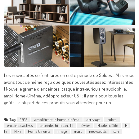
Les nouveautés se font rares en cette période de Soldes... Mais nous
avons tout de même reçu quelques nouveautés assez intéressantes
! Nouvelle gamme d'enceintes, casque intra-auriculaire audiophile,
ampli Home-Cinéma, vidéoprojecteur UST : il y en a pour tous les
goûts. La plupart de ces produits vous attendent pour un
Tags
2023
amplificateur home-cinéma
arrivages
cobra
enceintes actives
enceintes hi-fi sans fil
février
Haute fidélité
Hi-
Fi
HiFi
Home Cinéma
image
mars
nouveautés
son