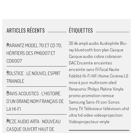
ARTICLES RÉCENTS
ÉTIQUETTES
3D
4k
ampli
audio
Audiophile
Blu-
MARANTZ MODEL 70 ET CD 70,
ray
bluetooth
bon plan
Casque
HÉRITIERS DES PM6007 ET
Casque audio
cobra
cobrason
CD6007
DAC
Enceinte
enceintes
enceinte sans fil
Focal
Haute
SOLSTICE : LE NOUVEL ESPRIT
fidélité
Hi-Fi
HiFi
Home Cinéma
LG
TRIANGLE
mise à jour
multiroom
oled
Panasonic
Philips
Platine Vinyle
DAVIS ACOUSTICS : L’HISTOIRE
promo
promotion
remise
D’UN GRAND NOM FRANÇAIS DE
Samsung
Sans-fil
son
Sonos
Sony
TV
Téléviseur
télévision
uhd
LA HI-FI
ultra hd
video
videoprojection
MEZE AUDIO ARTA : NOUVEAU
Vidéoprojecteur
vinyle
CASQUE OUVERT HAUT DE