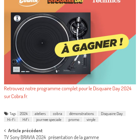
Retrouvez notre programme complet pour le Disquaire Day 2024
sur Cobra.fr
.
Tags
2024
ateliers
cobra
démonstrations
Disquaire Day
Hi-Fi
HiFi
journee speciale
promo
vinyle
Post
Article précédent
TV Sony BRAVIA 2024 : présentation de la gamme