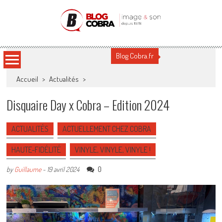
Blog Cobra
Toute l'actu Image & Son !
Blog Cobra.fr
Accueil
>
Actualités
>
Disquaire Day x Cobra – Edition 2024
ACTUALITÉS
ACTUELLEMENT CHEZ COBRA
HAUTE-FIDÉLITÉ
VINYLE, VINYLE, VINYLE !
0
by
Guillaume
-
19 avril 2024