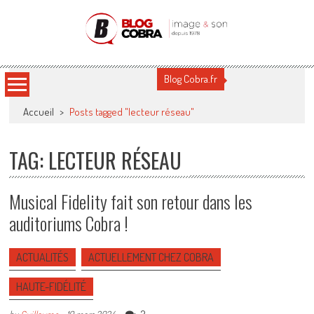
Blog Cobra
Toute l'actu Image & Son !
Blog Cobra.fr
Accueil
>
Posts tagged "lecteur réseau"
TAG: LECTEUR RÉSEAU
Musical Fidelity fait son retour dans les
auditoriums Cobra !
ACTUALITÉS
ACTUELLEMENT CHEZ COBRA
HAUTE-FIDÉLITÉ