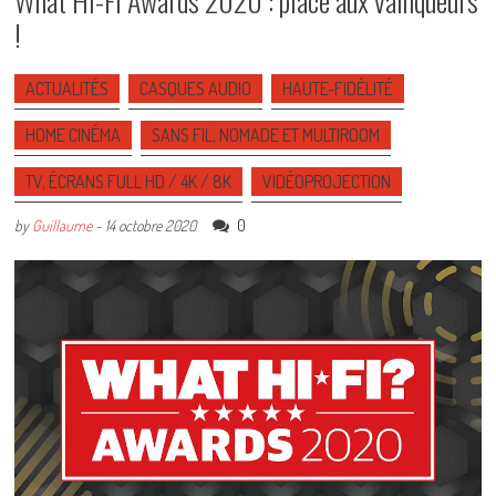
What Hi-Fi Awards 2020 : place aux vainqueurs
!
ACTUALITÉS
CASQUES AUDIO
HAUTE-FIDÉLITÉ
HOME CINÉMA
SANS FIL, NOMADE ET MULTIROOM
TV, ÉCRANS FULL HD / 4K / 8K
VIDÉOPROJECTION
0
by
Guillaume
-
14 octobre 2020