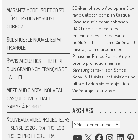
3D
4k
ampli
audio
Audiophile
Blu-
MARANTZ MODEL 70 ET CD 70,
ray
bluetooth
bon plan
Casque
HÉRITIERS DES PM6007 ET
Casque audio
cobra
cobrason
CD6007
DAC
Enceinte
enceintes
enceinte sans fil
Focal
Haute
SOLSTICE : LE NOUVEL ESPRIT
fidélité
Hi-Fi
HiFi
Home Cinéma
LG
TRIANGLE
mise à jour
multiroom
oled
Panasonic
Philips
Platine Vinyle
DAVIS ACOUSTICS : L’HISTOIRE
promo
promotion
remise
D’UN GRAND NOM FRANÇAIS DE
Samsung
Sans-fil
son
Sonos
Sony
TV
Téléviseur
télévision
uhd
LA HI-FI
ultra hd
video
videoprojection
MEZE AUDIO ARTA : NOUVEAU
Vidéoprojecteur
vinyle
CASQUE OUVERT HAUT DE
GAMME À 6000 €
ARCHIVES
NOUVEAUX VIDÉOPROJECTEURS
Archives
HISENSE 2026 : PX4-PRO, L9Q
YOUTUBE
X
FACEBOOK
INSTAGRAM
LINKED
P
PRO, C3 PRO ET C3 ULTRA