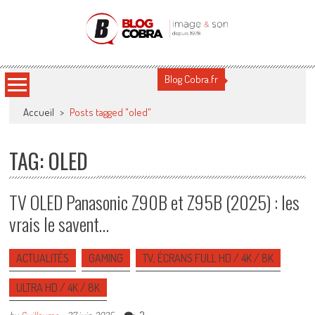
Blog Cobra
Toute l'actu Image & Son !
Blog Cobra.fr
Accueil
>
Posts tagged "oled"
TAG: OLED
TV OLED Panasonic Z90B et Z95B (2025) : les
vrais le savent…
ACTUALITÉS
GAMING
TV, ÉCRANS FULL HD / 4K / 8K
ULTRA HD / 4K / 8K