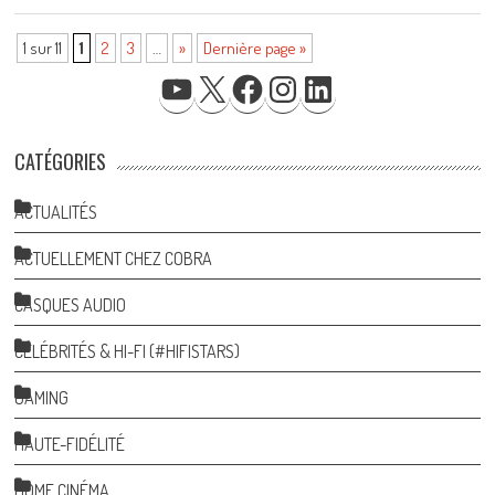
1 sur 11
1
2
3
…
»
Dernière page »
YOUTUBE
X
FACEBOOK
INSTAGRAM
LINKEDIN
CATÉGORIES
ACTUALITÉS
ACTUELLEMENT CHEZ COBRA
CASQUES AUDIO
CÉLÉBRITÉS & HI-FI (#HIFISTARS)
GAMING
HAUTE-FIDÉLITÉ
HOME CINÉMA