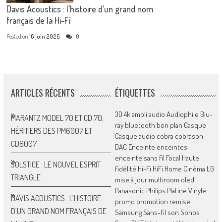
Davis Acoustics : l’histoire d’un grand nom
français de la Hi-Fi
Posted on
16 juin 2026
0
ARTICLES RÉCENTS
ÉTIQUETTES
3D
4k
ampli
audio
Audiophile
Blu-
MARANTZ MODEL 70 ET CD 70,
ray
bluetooth
bon plan
Casque
HÉRITIERS DES PM6007 ET
Casque audio
cobra
cobrason
CD6007
DAC
Enceinte
enceintes
enceinte sans fil
Focal
Haute
SOLSTICE : LE NOUVEL ESPRIT
fidélité
Hi-Fi
HiFi
Home Cinéma
LG
TRIANGLE
mise à jour
multiroom
oled
Panasonic
Philips
Platine Vinyle
DAVIS ACOUSTICS : L’HISTOIRE
promo
promotion
remise
D’UN GRAND NOM FRANÇAIS DE
Samsung
Sans-fil
son
Sonos