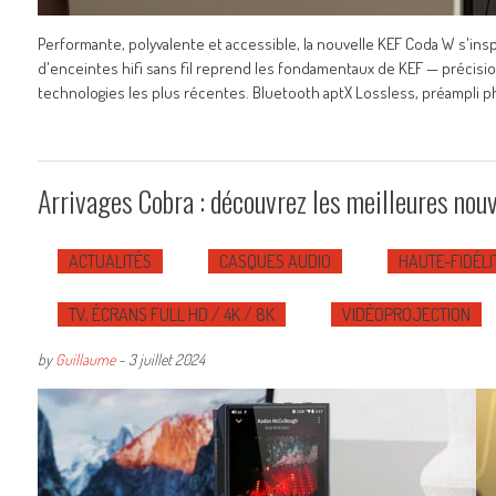
Performante, polyvalente et accessible, la nouvelle KEF Coda W s'ins
d'enceintes hifi sans fil reprend les fondamentaux de KEF — précisio
technologies les plus récentes. Bluetooth aptX Lossless, préampli p
Arrivages Cobra : découvrez les meilleures nouv
ACTUALITÉS
CASQUES AUDIO
HAUTE-FIDÉLI
TV, ÉCRANS FULL HD / 4K / 8K
VIDÉOPROJECTION
by
Guillaume
-
3 juillet 2024