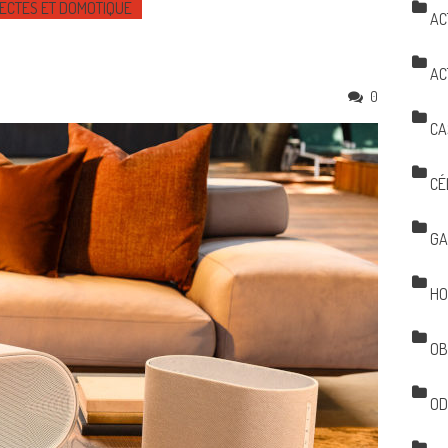
ECTÉS ET DOMOTIQUE
AC
AC
0
CA
CÉ
GA
HO
OB
OD