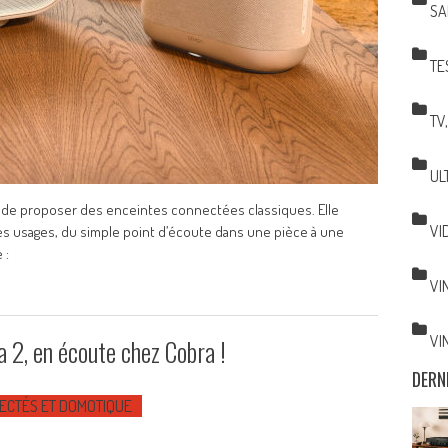
SA
TE
TV
UL
 de proposer des enceintes connectées classiques. Elle
VI
les usages, du simple point d’écoute dans une pièce à une
 :
VI
VI
a 2, en écoute chez Cobra !
DERN
ECTÉS ET DOMOTIQUE