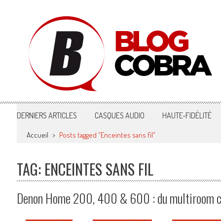
Blog Cobra
Toute l'actu Image & Son !
DERNIERS ARTICLES
CASQUES AUDIO
HAUTE-FIDÉLITÉ
Accueil
>
Posts tagged "Enceintes sans fil"
TAG: ENCEINTES SANS FIL
Denon Home 200, 400 & 600 : du multiroom co