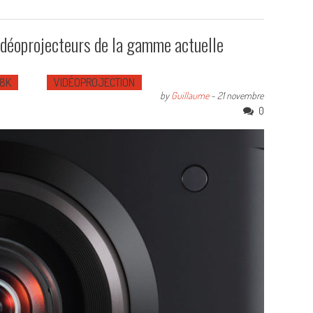
vidéoprojecteurs de la gamme actuelle
 8K
VIDÉOPROJECTION
by
Guillaume
-
21 novembre
0