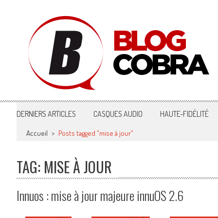
Blog Cobra
Toute l'actu Image & Son !
DERNIERS ARTICLES
CASQUES AUDIO
HAUTE-FIDÉLITÉ
Accueil
>
Posts tagged "mise à jour"
TAG: MISE À JOUR
Innuos : mise à jour majeure innuOS 2.6