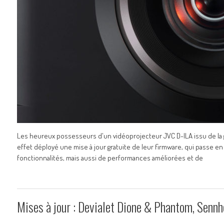
Les heureux possesseurs d'un vidéoprojecteur JVC D-ILA issu de la ga
effet déployé une mise à jour gratuite de leur firmware, qui passe e
fonctionnalités, mais aussi de performances améliorées et de
Mises à jour : Devialet Dione & Phantom, Senn