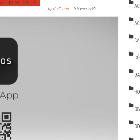
MADE ET MULTIROOM
AC
by
Guillaume
-
5 février 2024
AC
CA
CÉ
GA
HO
OB
OD