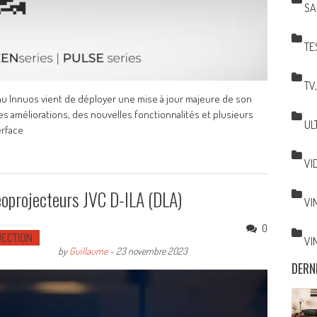
SA
TE
TV
u Innuos vient de déployer une mise à jour majeure de son
s améliorations, des nouvelles fonctionnalités et plusieurs
UL
erface
VI
déoprojecteurs JVC D-ILA (DLA)
VI
0
ECTION
VI
by
Guillaume
-
23 novembre 2023
DERN