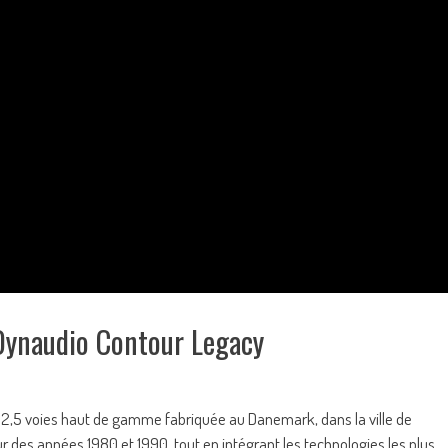
Dynaudio Contour Legacy
2,5 voies haut de gamme fabriquée au Danemark, dans la ville de
es années 1980 et 1990, tout en intégrant les technologies les plus