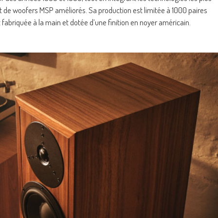
et de woofers MSP améliorés. Sa production est limitée à 1000 paires
briquée à la main et dotée d’une finition en noyer américain.