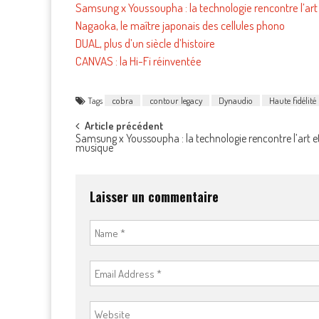
Samsung x Youssoupha : la technologie rencontre l’art
Nagaoka, le maître japonais des cellules phono
DUAL, plus d’un siècle d’histoire
CANVAS : la Hi-Fi réinventée
Tags
cobra
contour legacy
Dynaudio
Haute fidélité
Post
Article précédent
Samsung x Youssoupha : la technologie rencontre l’art et
musique
navigation
Laisser un commentaire