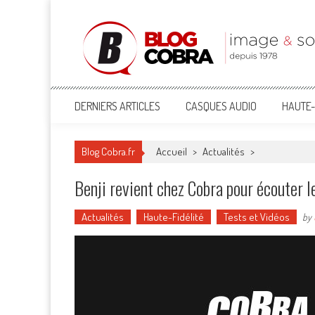
Blog Cobra
Toute l'actu Image & Son !
DERNIERS ARTICLES
CASQUES AUDIO
HAUTE-
Blog Cobra.fr
Accueil
>
Actualités
>
Benji revient chez Cobra pour écouter 
Actualités
Haute-Fidélité
Tests et Vidéos
by