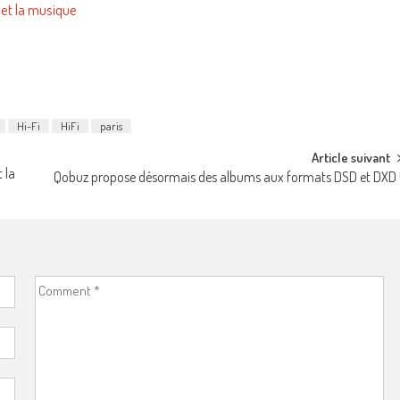
 et la musique
Hi-Fi
HiFi
paris
Article suivant
 la
Qobuz propose désormais des albums aux formats DSD et DXD 