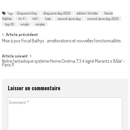
Tags
Disquaire Day
disquaire day 2023
edition limitée
Haute
fidélité
Hi-Fi
HiFi
liste
record store day
record store day 2023
top 10
vinyle
vinyles
Post
Article précédent
Mise à jour Focal Bathys : améliorations et nouvelles fonctionnalités
navigation
Article suivant
Notre fantastique système Home Cinéma 7.3.4 signé Marantz x B&W –
Paris 11
Laisser un commentaire