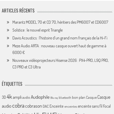
ARTICLES RÉCENTS
Marantz MODEL 70 et CD 70, héritiers des PM6007 et CD6007
Solstice : le nouvel esprit Triangle
Davis Acoustics : l’histoire d’un grand nom français de la Hi-Fi
Meze Audio ARTA : nouveau casque ouvert haut de gamme à
6000 €
Nouveaux vidéoprojecteurs Hisense 2026 : PX4-PRO, L9Q PRO,
C3 PRO et C3 Ultra
ÉTIQUETTES
4k
Audiophile
Casque
ampli
3D
bon plan
Casque
audio
bluetooth
Blu-ray
cobra
cobrason
audio
Enceinte
enceinte sans fil
Focal
DAC
enceintes