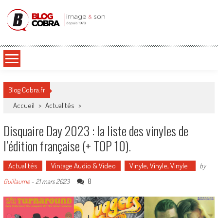
Blog Cobra
Toute l'actu Image & Son !
Blog Cobra.fr
Accueil
>
Actualités
>
Disquaire Day 2023 : la liste des vinyles de
l’édition française (+ TOP 10).
Actualités
Vintage Audio & Video
Vinyle, Vinyle, Vinyle !
by
0
Guillaume
-
21 mars 2023