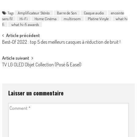
Tags
Amplificateur Stéréo
Barre de Son
Casque audio
enceinte
sans fil
Hi-Fi
Home Cinéma
multiroom
Platine Vinyle
what hi
fi
what hi-fi awards
Post
Article précédent
Best-Of 2022 : top 5 des meilleurs casques à réduction de bruit !
navigation
Article suivant
TV LG OLED Objet Collection (Posé & Easel)
Laisser un commentaire