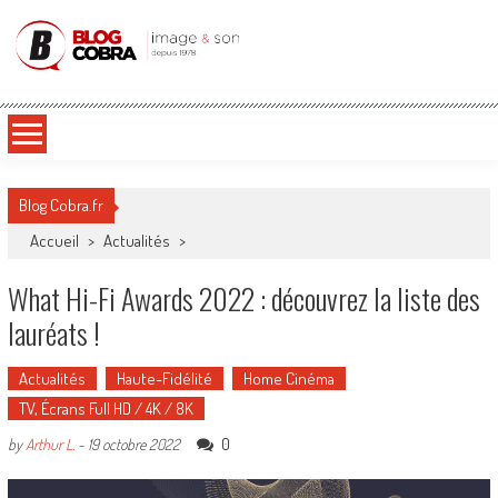
Blog Cobra
Toute l'actu Image & Son !
Blog Cobra.fr
Accueil
>
Actualités
>
What Hi-Fi Awards 2022 : découvrez la liste des
lauréats !
Actualités
Haute-Fidélité
Home Cinéma
TV, Écrans Full HD / 4K / 8K
0
by
Arthur L.
-
19 octobre 2022