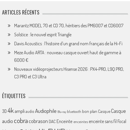
ARTICLES RÉCENTS
Marantz MODEL 70 et CD 70, héritiers des PM6007 et CD6007
Solstice : le nouvel esprit Triangle
Davis Acoustics : l’histoire d’un grand nom français de la Hi-Fi
Meze Audio ARTA : nouveau casque ouvert haut de gamme à
6000 €
Nouveaux vidéoprojecteurs Hisense 2026 : PX4-PRO, L9Q PRO,
C3 PRO et C3 Ultra
ÉTIQUETTES
4k
Audiophile
Casque
ampli
3D
bon plan
Casque
audio
bluetooth
Blu-ray
cobra
cobrason
audio
Enceinte
enceinte sans fil
Focal
DAC
enceintes