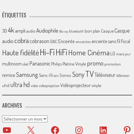
ÉTIQUETTES
4k
Audiophile
Casque
ampli
3D
bon plan
Casque
audio
bluetooth
Blu-ray
cobra
cobrason
audio
Enceinte
enceinte sans fil
Focal
DAC
enceintes
Hi-Fi
HiFi
Home Cinéma
Haute fidélité
LG
mise à jour
promo
Panasonic
multiroom
Platine Vinyle
Philips
promotion
oled
TV
Sony
Samsung
Téléviseur
remise
Sans-fil
Sonos
son
télévision
ultra hd
Vidéoprojecteur
uhd
vinyle
video
videoprojection
ARCHIVES
Archives
YouTube
X
Facebook
Instagram
LinkedIn
Pinter