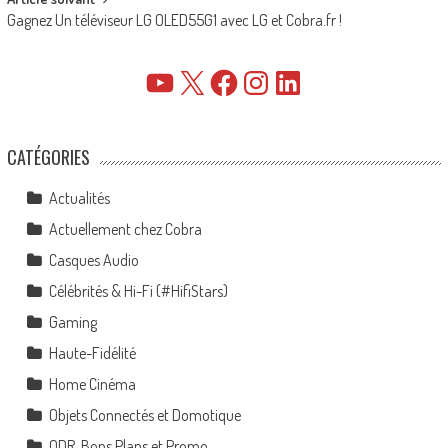
Gagnez Un téléviseur LG OLED55G1 avec LG et Cobra.fr !
YouTube
X
Facebook
Instagram
LinkedIn
CATÉGORIES
Actualités
Actuellement chez Cobra
Casques Audio
Célébrités & Hi-Fi (#HifiStars)
Gaming
Haute-Fidélité
Home Cinéma
Objets Connectés et Domotique
ODR, Bons Plans et Promo…