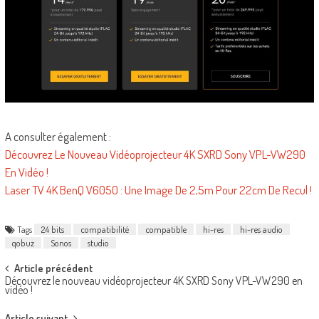
A consulter également :
Découvrez Le Nouveau Vidéoprojecteur 4K SXRD Sony VPL-VW290
En Vidéo !
Laser TV 4K BenQ V6050 : Une Image De 2,5m Pour 22cm De Recul !
Tags
24 bits
compatibilité
compatible
hi-res
hi-res audio
qobuz
Sonos
studio
Post
Article précédent
Découvrez le nouveau vidéoprojecteur 4K SXRD Sony VPL-VW290 en
navigation
vidéo !
Article suivant