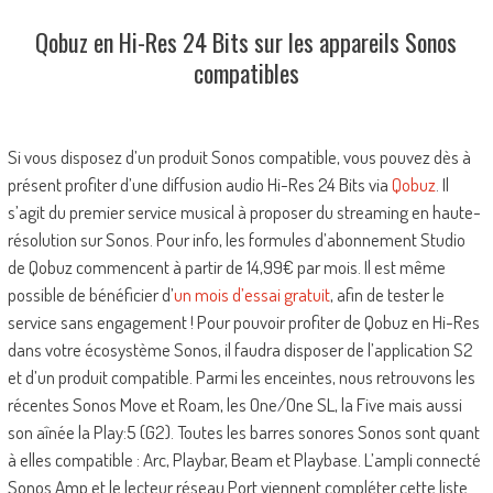
Qobuz en Hi-Res 24 Bits sur les appareils Sonos
compatibles
Si vous disposez d’un produit Sonos compatible, vous pouvez dès à
présent profiter d’une diffusion audio Hi-Res 24 Bits via
Qobuz
. Il
s’agit du premier service musical à proposer du streaming en haute-
résolution sur Sonos. Pour info, les formules d’abonnement Studio
de Qobuz commencent à partir de 14,99€ par mois. Il est même
possible de bénéficier d’
un mois d’essai gratuit
, afin de tester le
service sans engagement ! Pour pouvoir profiter de Qobuz en Hi-Res
dans votre écosystème Sonos, il faudra disposer de l’application S2
et d’un produit compatible. Parmi les enceintes, nous retrouvons les
récentes Sonos Move et Roam, les One/One SL, la Five mais aussi
son aînée la Play:5 (G2). Toutes les barres sonores Sonos sont quant
à elles compatible : Arc, Playbar, Beam et Playbase. L’ampli connecté
Sonos Amp et le lecteur réseau Port viennent compléter cette liste.