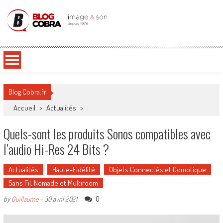
Blog Cobra
Toute l'actu Image & Son !
Blog Cobra.fr
Accueil
>
Actualités
>
Quels-sont les produits Sonos compatibles avec
l’audio Hi-Res 24 Bits ?
Actualités
Haute-Fidélité
Objets Connectés et Domotique
Sans Fil, Nomade et Multiroom
0
by
Guillaume
-
30 avril 2021