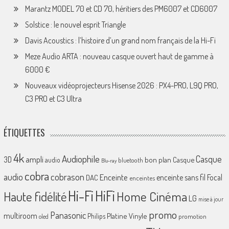
Marantz MODEL 70 et CD 70, héritiers des PM6007 et CD6007
Solstice : le nouvel esprit Triangle
Davis Acoustics : l’histoire d’un grand nom français de la Hi-Fi
Meze Audio ARTA : nouveau casque ouvert haut de gamme à
6000 €
Nouveaux vidéoprojecteurs Hisense 2026 : PX4-PRO, L9Q PRO,
C3 PRO et C3 Ultra
ÉTIQUETTES
4k
Audiophile
Casque
ampli
3D
bon plan
Casque
audio
bluetooth
Blu-ray
cobra
cobrason
audio
Enceinte
enceinte sans fil
Focal
DAC
enceintes
Hi-Fi
HiFi
Home Cinéma
Haute fidélité
LG
mise à jour
promo
Panasonic
multiroom
Platine Vinyle
Philips
promotion
oled