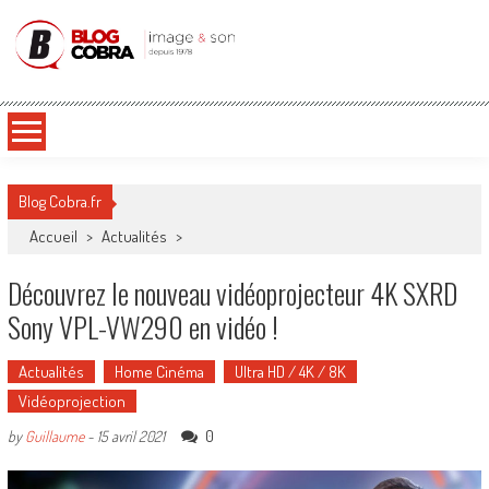
Blog Cobra
Toute l'actu Image & Son !
Blog Cobra.fr
Accueil
>
Actualités
>
Découvrez le nouveau vidéoprojecteur 4K SXRD
Sony VPL-VW290 en vidéo !
Actualités
Home Cinéma
Ultra HD / 4K / 8K
Vidéoprojection
0
by
Guillaume
-
15 avril 2021