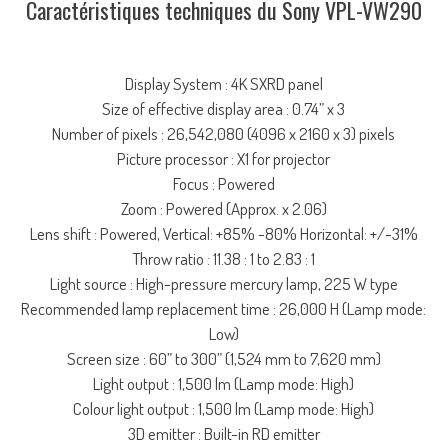
Caractéristiques techniques du Sony VPL-VW290
Display System : 4K SXRD panel
Size of effective display area : 0.74” x 3
Number of pixels : 26,542,080 (4096 x 2160 x 3) pixels
Picture processor : X1 for projector
Focus : Powered
Zoom : Powered (Approx. x 2.06)
Lens shift : Powered, Vertical: +85% -80% Horizontal: +/-31%
Throw ratio : 11.38 : 1 to 2.83 : 1
Light source : High-pressure mercury lamp, 225 W type
Recommended lamp replacement time : 26,000 H (Lamp mode:
Low)
Screen size : 60” to 300” (1,524 mm to 7,620 mm)
Light output : 1,500 lm (Lamp mode: High)
Colour light output : 1,500 lm (Lamp mode: High)
3D emitter : Built-in RD emitter