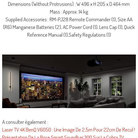
Dimensions (Without Protrusions) : W 496 x H 205 x D 464 mm
Mass : Approx. 14 kg
Supplied Accessories : RM-PJ28 Remote Commander (1), Size AA
(R6) Manganese Batteries (2), AC Power Cord (1), Lens Cap (1), Quick
Reference Manual (1),Safety Regulations (1)
A consulter également :
Laser TV 4K BenQ V6050 : Une Image De 2,5m Pour 22cm De Recul !
Présentation De La Bose Smart Soundbar 300 Sur La Cobra TV