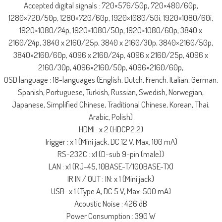
Accepted digital signals : 720×576/50p, 720×480/60p,
1280×720/50p, 1280×720/60p, 1920×1080/50i, 1920×1080/60i,
1920×1080/24p, 1920×1080/50p, 1920×1080/60p, 3840 x
2160/24p, 3840 x 2160/25p, 3840 x 2160/30p, 3840×2160/50p,
3840×2160/60p, 4096 x 2160/24p, 4096 x 2160/25p, 4096 x
2160/30p, 4096×2160/50p, 4096×2160/60p,
OSD language : 18-languages (English, Dutch, French, Italian, German,
Spanish, Portuguese, Turkish, Russian, Swedish, Norwegian,
Japanese, Simplified Chinese, Traditional Chinese, Korean, Thai,
Arabic, Polish)
HDMI : x 2 (HDCP2.2)
Trigger : x 1 (Mini jack, DC 12 V, Max. 100 mA)
RS-232C : x1 (D-sub 9-pin (male))
LAN : x1 (RJ-45, 10BASE-T/100BASE-TX)
IR IN / OUT : IN: x 1 (Mini jack)
USB : x 1 (Type A, DC 5 V, Max. 500 mA)
Acoustic Noise : 426 dB
Power Consumption : 390 W