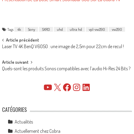
Tags
4k
Sony
SXRD
uhd
ultra hd
vpl-vw290
vw290
Post
Article précédent
Laser TV 4K BenQ V6050 : une image de 2,5m pour 22cm de recul !
navigation
Article suivant
Quels-sont les produits Sonos compatibles avec l’audio Hi-Res 24 Bits ?
YouTube
X
Facebook
Instagram
LinkedIn
CATÉGORIES
Actualités
Actuellement chez Cobra