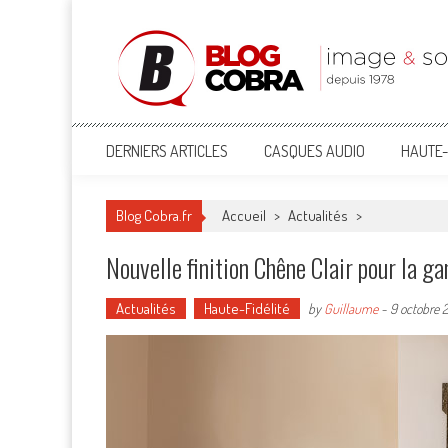
Blog Cobra
Toute l'actu Image & Son !
DERNIERS ARTICLES
CASQUES AUDIO
HAUTE-
Blog Cobra.fr
Accueil
>
Actualités
>
Nouvelle finition Chêne Clair pour la g
Actualités
Haute-Fidélité
by
Guillaume
-
9 octobre 