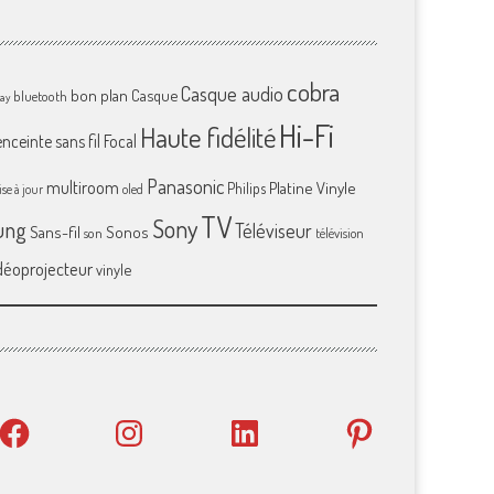
cobra
Casque audio
bon plan
Casque
bluetooth
ray
Hi-Fi
Haute fidélité
enceinte sans fil
Focal
Panasonic
multiroom
Platine Vinyle
Philips
se à jour
oled
TV
Sony
ung
Téléviseur
Sans-fil
Sonos
son
télévision
déoprojecteur
vinyle
Facebook
Instagram
LinkedIn
Pinterest