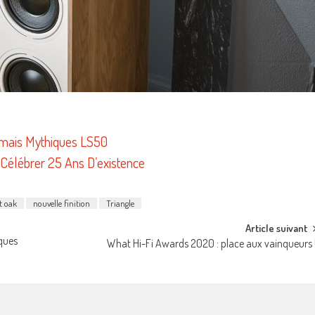
mais Mythiques LS50
 Célébrer 25 Ans D’existence
ht oak
nouvelle finition
Triangle
Article suivant
ques
What Hi-Fi Awards 2020 : place aux vainqueurs 