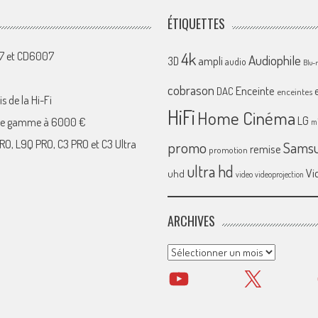
ÉTIQUETTES
4k
07 et CD6007
Audiophile
ampli
3D
audio
Blu-
cobrason
Enceinte
DAC
enceintes
s de la Hi-Fi
HiFi
Home Cinéma
LG
 de gamme à 6000 €
mi
RO, L9Q PRO, C3 PRO et C3 Ultra
promo
Sams
remise
promotion
ultra hd
Vi
uhd
video
videoprojection
ARCHIVES
Archives
YouTube
X