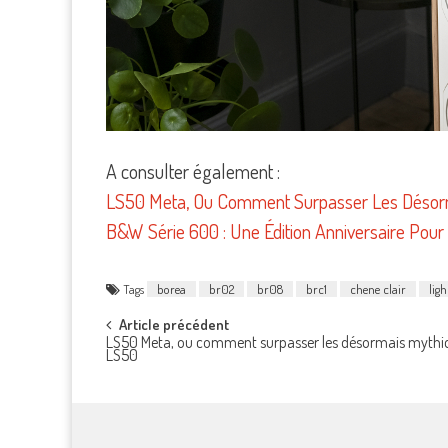
A consulter également :
LS50 Meta, Ou Comment Surpasser Les Désor
B&W Série 600 : Une Édition Anniversaire Pour
Tags
borea
br02
br08
brc1
chene clair
lig
Post
Article précédent
LS50 Meta, ou comment surpasser les désormais mythi
LS50
navigation