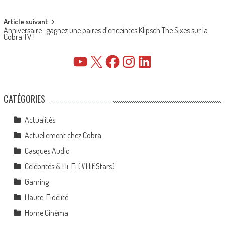
navigation
Article suivant
Anniversaire : gagnez une paires d’enceintes Klipsch The Sixes sur la
Cobra TV !
YouTube
X
Facebook
Instagram
LinkedIn
CATÉGORIES
Actualités
Actuellement chez Cobra
Casques Audio
Célébrités & Hi-Fi (#HifiStars)
Gaming
Haute-Fidélité
Home Cinéma