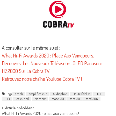
A consulter sur le même sujet :
What Hi-Fi Awards 2020 : Place Aux Vainqueurs.
Découvrez Les Nouveaux Téléviseurs OLED Panasonic
HZ2000 Sur La Cobra TV.
Retrouvez notre chaîne YouTube Cobra TV !
Tags
ampli
amplificateur
Audiophile
Haute fidélité
Hi-Fi
HiFi
lecteur cd
Marantz
model 30
sacd 30
sacd 30n
Post
Article précédent
What Hi-Fi Awards 2020 : place aux vainqueurs !