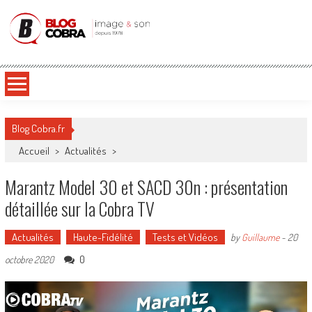
Blog Cobra
Toute l'actu Image & Son !
Blog Cobra.fr
Accueil
>
Actualités
>
Marantz Model 30 et SACD 30n : présentation
détaillée sur la Cobra TV
Actualités
Haute-Fidélité
Tests et Vidéos
by
Guillaume
-
20
0
octobre 2020