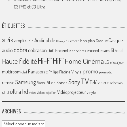
C3 PRO et C3 Ultra
ÉTIQUETTES
4k
Audiophile
Casque
ampli
3D
bon plan
Casque
audio
bluetooth
Blu-ray
cobra
cobrason
audio
Enceinte
enceinte sans fil
Focal
DAC
enceintes
Hi-Fi
HiFi
Home Cinéma
Haute fidélité
LG
mise à jour
promo
Panasonic
multiroom
Platine Vinyle
Philips
promotion
oled
TV
Sony
Samsung
Téléviseur
remise
Sans-fil
Sonos
son
télévision
ultra hd
Vidéoprojecteur
uhd
vinyle
video
videoprojection
ARCHIVES
Archives