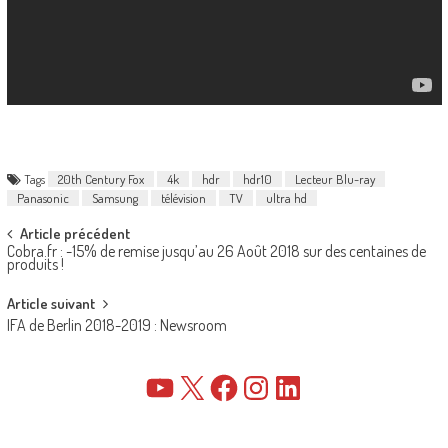
Tags
20th Century Fox
4k
hdr
hdr10
Lecteur Blu-ray
Panasonic
Samsung
télévision
TV
ultra hd
Post
Article précédent
Cobra.fr : -15% de remise jusqu’au 26 Août 2018 sur des centaines de
navigation
produits !
Article suivant
IFA de Berlin 2018-2019 : Newsroom
YouTube
X
Facebook
Instagram
LinkedIn