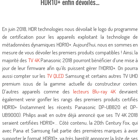
HDR10+ enfin dévoilés…
En juin 2018, HDR technologies nous dévoilait le logo du programme
de certification pour les appareils exploitant la technologie de
métadonnées dynamiques HDR10+. Aujourd’hui, nous en sommes en
mesure de vous dévoiler les premiers produits compatibles ! Ainsi, la
majorité des
TV 4K
Panasonic 2018 pourront bénéficier d’une mise à
jour de leur firmware afin qu’ils puissent gérer l’HDR10+. On pourra
aussi compter sur les
TV QLED
Samsung et certains autres TV UHD
premium issus de la gamme actuelle du constructeur coréen.
D’autres appareils comme des
lecteurs Blu-ray 4K
devraient
également venir gonfler les rangs des premiers produits certifiés
HDR10+ (notamment les récents Panasonic DP-UB820 et DP-
UB9000). Philips avait en outre déjà annoncé que ses TV 4K 2018
seraient certifiées HDR10+… Côté contenu, la 20th Century Fox, qui
avec Pana et Samsung fait partie des premières marques à avoir
supporter le format HDR10+, va très bientôt annoncer la liste de ses