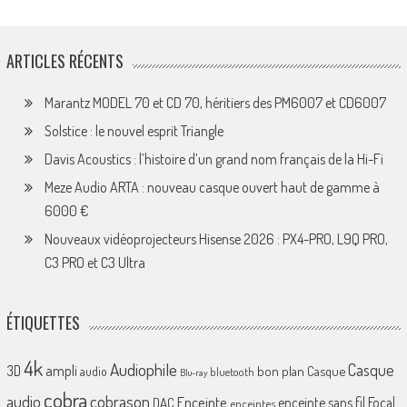
ARTICLES RÉCENTS
Marantz MODEL 70 et CD 70, héritiers des PM6007 et CD6007
Solstice : le nouvel esprit Triangle
Davis Acoustics : l’histoire d’un grand nom français de la Hi-Fi
Meze Audio ARTA : nouveau casque ouvert haut de gamme à
6000 €
Nouveaux vidéoprojecteurs Hisense 2026 : PX4-PRO, L9Q PRO,
C3 PRO et C3 Ultra
ÉTIQUETTES
4k
Audiophile
Casque
ampli
3D
bon plan
Casque
audio
bluetooth
Blu-ray
cobra
cobrason
audio
Enceinte
enceinte sans fil
Focal
DAC
enceintes