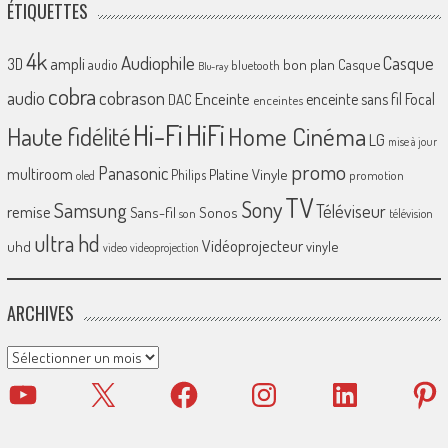
ÉTIQUETTES
4k
Audiophile
Casque
ampli
3D
bon plan
Casque
audio
bluetooth
Blu-ray
cobra
cobrason
audio
Enceinte
enceinte sans fil
Focal
DAC
enceintes
Hi-Fi
HiFi
Home Cinéma
Haute fidélité
LG
mise à jour
promo
Panasonic
multiroom
Platine Vinyle
Philips
promotion
oled
TV
Sony
Samsung
Téléviseur
remise
Sans-fil
Sonos
son
télévision
ultra hd
Vidéoprojecteur
uhd
vinyle
video
videoprojection
ARCHIVES
Archives
YouTube
X
Facebook
Instagram
LinkedIn
Pinter