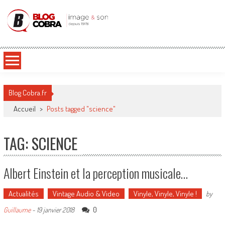
Blog Cobra
Toute l'actu Image & Son !
Blog Cobra.fr
Accueil
>
Posts tagged "science"
TAG: SCIENCE
Albert Einstein et la perception musicale…
Actualités
Vintage Audio & Video
Vinyle, Vinyle, Vinyle !
by
0
Guillaume
-
19 janvier 2018