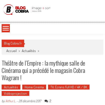
Blog Cobra
Toute l'actu Image & Son !
Blog Cobra.fr
Accueil
>
Actualités
>
Théâtre de l’Empire : la mythique salle de
Cinérama qui a précédé le magasin Cobra
Wagram !
Actualités
Home Cinéma
TV, Écrans Full HD / 4K / 8K
Vidéoprojection
2
by
Arthur L.
-
28 décembre 2017