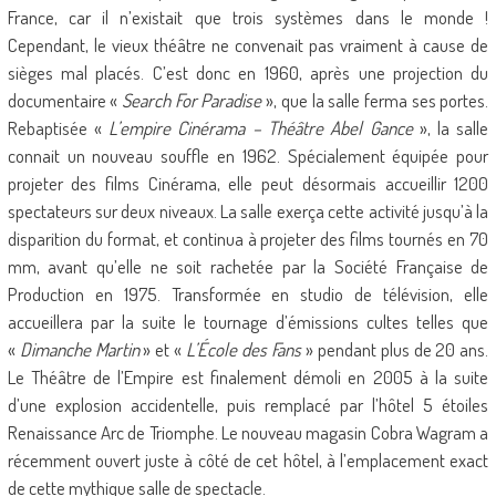
France, car il n’existait que trois systèmes dans le monde !
Cependant, le vieux théâtre ne convenait pas vraiment à cause de
sièges mal placés. C’est donc en 1960, après une projection du
documentaire «
Search For Paradise
», que la salle ferma ses portes.
Rebaptisée «
L’empire Cinérama – Théâtre Abel Gance
», la salle
connait un nouveau souffle en 1962. Spécialement équipée pour
projeter des films Cinérama, elle peut désormais accueillir 1200
spectateurs sur deux niveaux. La salle exerça cette activité jusqu’à la
disparition du format, et continua à projeter des films tournés en 70
mm, avant qu’elle ne soit rachetée par la Société Française de
Production en 1975. Transformée en studio de télévision, elle
accueillera par la suite le tournage d’émissions cultes telles que
«
Dimanche Martin
» et «
L’École des Fans
» pendant plus de 20 ans.
Le Théâtre de l’Empire est finalement démoli en 2005 à la suite
d’une explosion accidentelle, puis remplacé par l’hôtel 5 étoiles
Renaissance Arc de Triomphe. Le nouveau magasin Cobra Wagram a
récemment ouvert juste à côté de cet hôtel, à l’emplacement exact
de cette mythique salle de spectacle.