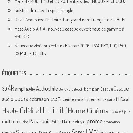
Marantz MODEL 70 et CD 70, héritiers des PM6007 et CD6007
Solstice : le nouvel esprit Triangle
Davis Acoustics : l’histoire d’un grand nom français de la Hi-Fi
Meze Audio ARTA : nouveau casque ouvert haut de gamme à
6000 €
Nouveaux vidéoprojecteurs Hisense 2026 : PX4-PRO, L9Q PRO,
C3 PRO et C3 Ultra
ÉTIQUETTES
4k
Audiophile
Casque
ampli
3D
bon plan
Casque
audio
bluetooth
Blu-ray
cobra
cobrason
audio
Enceinte
enceinte sans fil
Focal
DAC
enceintes
Hi-Fi
HiFi
Home Cinéma
Haute fidélité
LG
mise à jour
promo
Panasonic
multiroom
Platine Vinyle
Philips
promotion
oled
TV
Sony
Samsung
Téléviseur
remise
Sans-fil
Sonos