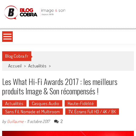
Blog Cobra
Toute l'actu Image & Son !
Blog Cobra.fr
Accueil
>
Actualités
>
Les What Hi-Fi Awards 2017 : les meilleurs
produits Image & Son récompensés !
Actualités
Casques Audio
Haute-Fidélité
Sans Fil, Nomade et Multiroom
TV, Écrans Full HD / 4K / 8K
2
by
Guillaume
-
11 octobre 2017