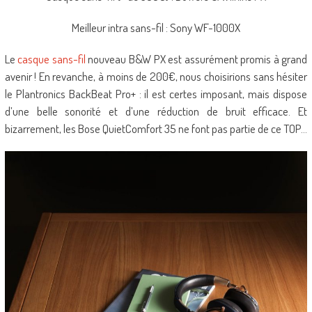
Meilleur intra sans-fil : Sony WF-1000X
Le
casque sans-fil
nouveau B&W PX est assurément promis à grand
avenir ! En revanche, à moins de 200€, nous choisirions sans hésiter
le Plantronics BackBeat Pro+ : il est certes imposant, mais dispose
d’une belle sonorité et d’une réduction de bruit efficace. Et
bizarrement, les Bose QuietComfort 35 ne font pas partie de ce TOP…