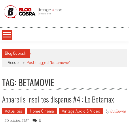
Blog Cobra
Toute l'actu Image & Son !
Blog Cobra.fr
Accueil
>
Posts tagged "betamovie"
TAG: BETAMOVIE
Appareils insolites disparus #4 : Le Betamax
Actualités
Home Cinéma
Vintage Audio & Video
by
Guillaume
0
-
23 octobre 2017