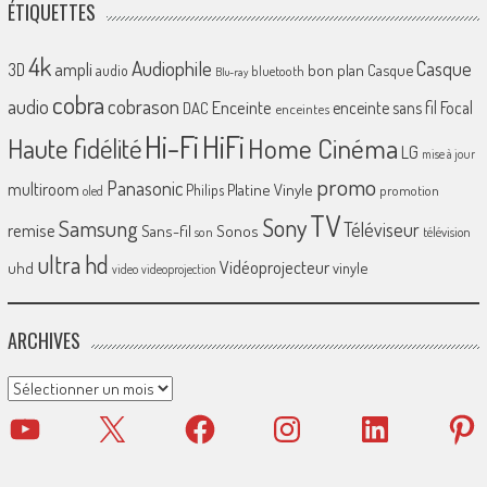
ÉTIQUETTES
4k
Audiophile
Casque
ampli
3D
bon plan
Casque
audio
bluetooth
Blu-ray
cobra
cobrason
audio
Enceinte
enceinte sans fil
Focal
DAC
enceintes
Hi-Fi
HiFi
Home Cinéma
Haute fidélité
LG
mise à jour
promo
Panasonic
multiroom
Platine Vinyle
Philips
promotion
oled
TV
Sony
Samsung
Téléviseur
remise
Sans-fil
Sonos
son
télévision
ultra hd
Vidéoprojecteur
uhd
vinyle
video
videoprojection
ARCHIVES
Archives
YouTube
X
Facebook
Instagram
LinkedIn
Pinter