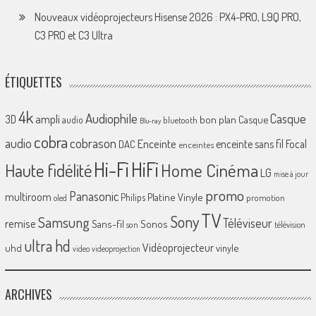
Nouveaux vidéoprojecteurs Hisense 2026 : PX4-PRO, L9Q PRO,
C3 PRO et C3 Ultra
ÉTIQUETTES
4k
Audiophile
Casque
ampli
3D
bon plan
Casque
audio
bluetooth
Blu-ray
cobra
cobrason
audio
Enceinte
enceinte sans fil
Focal
DAC
enceintes
Hi-Fi
HiFi
Home Cinéma
Haute fidélité
LG
mise à jour
promo
Panasonic
multiroom
Platine Vinyle
Philips
promotion
oled
TV
Sony
Samsung
Téléviseur
remise
Sans-fil
Sonos
son
télévision
ultra hd
Vidéoprojecteur
uhd
vinyle
video
videoprojection
ARCHIVES