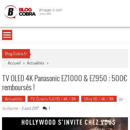
Blog Cobra
Toute l'actu Image & Son !
Blog Cobra.fr
Accueil
>
Actualités
>
TV OLED 4K Panasonic EZ1000 & EZ950 : 500€
remboursés !
Actualités
TV, Écrans Full HD / 4K / 8K
Ultra HD / 4K / 8K
by
1
Guillaume
-
3 août 2017