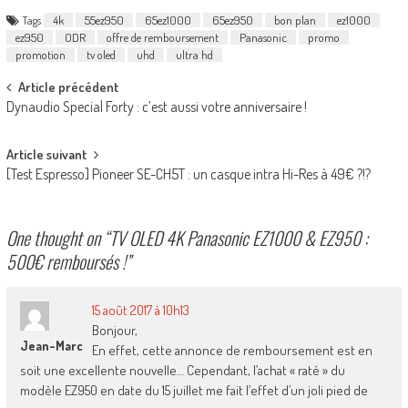
Tags
4k
55ez950
65ez1000
65ez950
bon plan
ez1000
ez950
ODR
offre de remboursement
Panasonic
promo
promotion
tv oled
uhd
ultra hd
Post
Article précédent
Dynaudio Special Forty : c’est aussi votre anniversaire !
navigation
Article suivant
[Test Espresso] Pioneer SE-CH5T : un casque intra Hi-Res à 49€ ?!?
One thought on “
TV OLED 4K Panasonic EZ1000 & EZ950 :
500€ remboursés !
”
15 août 2017 à 10h13
Bonjour,
Jean-Marc
En effet, cette annonce de remboursement est en
soit une excellente nouvelle… Cependant, l’achat « raté » du
modèle EZ950 en date du 15 juillet me fait l’effet d’un joli pied de