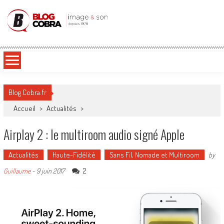
Blog Cobra
Toute l'actu Image & Son !
Blog Cobra.fr
Accueil
>
Actualités
>
Airplay 2 : le multiroom audio signé Apple
Actualités
Haute-Fidélité
Sans Fil, Nomade et Multiroom
by
2
Guillaume
-
9 juin 2017