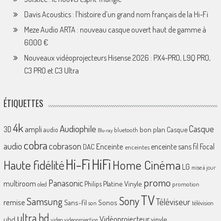
Davis Acoustics : l’histoire d’un grand nom français de la Hi-Fi
Meze Audio ARTA : nouveau casque ouvert haut de gamme à
6000 €
Nouveaux vidéoprojecteurs Hisense 2026 : PX4-PRO, L9Q PRO,
C3 PRO et C3 Ultra
ÉTIQUETTES
4k
Audiophile
Casque
ampli
3D
bon plan
Casque
audio
bluetooth
Blu-ray
cobra
cobrason
audio
Enceinte
enceinte sans fil
Focal
DAC
enceintes
Hi-Fi
HiFi
Home Cinéma
Haute fidélité
LG
mise à jour
promo
Panasonic
multiroom
Platine Vinyle
Philips
promotion
oled
TV
Sony
Samsung
Téléviseur
remise
Sans-fil
Sonos
son
télévision
ultra hd
Vidéoprojecteur
uhd
vinyle
video
videoprojection