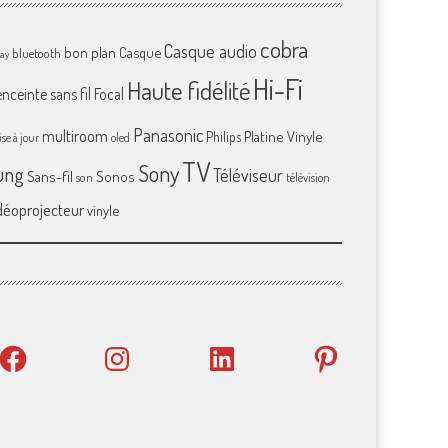
cobra
Casque audio
bon plan
Casque
bluetooth
ray
Hi-Fi
Haute fidélité
enceinte sans fil
Focal
Panasonic
multiroom
Platine Vinyle
Philips
se à jour
oled
TV
Sony
ung
Téléviseur
Sans-fil
Sonos
son
télévision
déoprojecteur
vinyle
Facebook
Instagram
LinkedIn
Pinterest