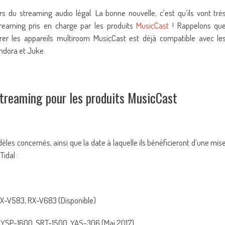
s du streaming audio légal. La bonne nouvelle, c’est qu’ils vont trè
treaming pris en charge par les produits
MusicCast
! Rappelons qu
érer les appareils multiroom MusicCast est déjà compatible avec le
Pandora et Juke.
streaming pour les produits MusicCast
 concernés, ainsi que la date à laquelle ils bénéficieront d’une mis
Tidal :
X-V583, RX-V683 (Disponible)
YSP-1600, SRT-1500, YAS-306 (Mai 2017)