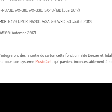
N870D, WX-010, WX-030, ISX-18/18D (Juin 2017)
MCR-N470D, MCR-N570D, WXA-50, WXC-50 (Juillet 2017)
-A5100 (Automne 2017)
égreront dès la sortie du carton cette fonctionnalité Deezer et Tidal
maha pour son système
MusicCast
, qui parvient incontestablement à s