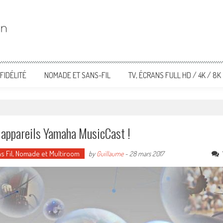
FIDÉLITÉ
NOMADE ET SANS-FIL
TV, ÉCRANS FULL HD / 4K / 8K
s appareils Yamaha MusicCast !
s Fil, Nomade et Multiroom
by
Guillaume
-
28 mars 2017