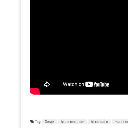
Tags
Deezer
haute resolution
hi-res audio
multipie