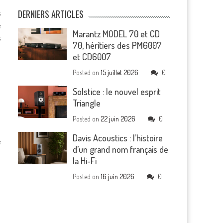
s
DERNIERS ARTICLES
e
Marantz MODEL 70 et CD
s
70, héritiers des PM6007
et CD6007
Posted on
15 juillet 2026
0
Solstice : le nouvel esprit
Triangle
Posted on
22 juin 2026
0
Davis Acoustics : l’histoire
e
d’un grand nom français de
la Hi-Fi
Posted on
16 juin 2026
0