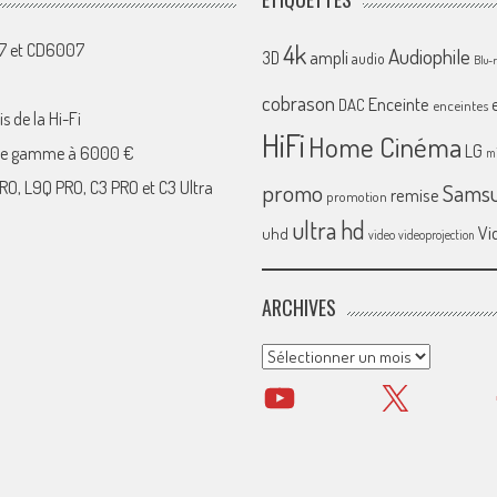
4k
07 et CD6007
Audiophile
ampli
3D
audio
Blu-
cobrason
Enceinte
DAC
enceintes
s de la Hi-Fi
HiFi
Home Cinéma
LG
 de gamme à 6000 €
mi
RO, L9Q PRO, C3 PRO et C3 Ultra
promo
Sams
remise
promotion
ultra hd
Vi
uhd
video
videoprojection
ARCHIVES
Archives
YouTube
X