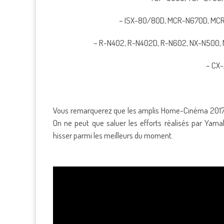
– ISX-80/80D, MCR-N670D, MCR-
– R-N402, R-N402D, R-N602, NX-N500, 
– CX
Vous remarquerez que les amplis Home-Cinéma 2017 int
On ne peut que saluer les efforts réalisés par Ya
hisser parmi les meilleurs du moment.