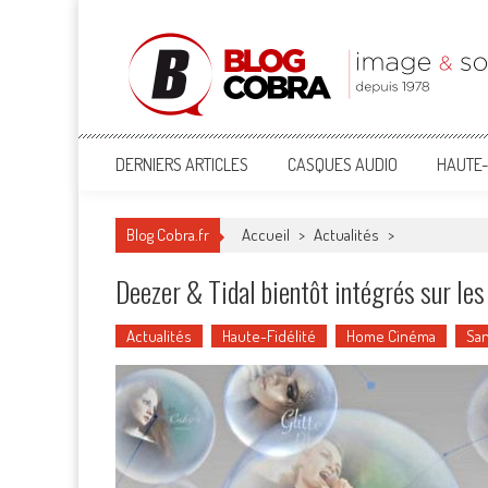
Blog Cobra
Toute l'actu Image & Son !
DERNIERS ARTICLES
CASQUES AUDIO
HAUTE-
Blog Cobra.fr
Accueil
>
Actualités
>
Deezer & Tidal bientôt intégrés sur le
Actualités
Haute-Fidélité
Home Cinéma
San