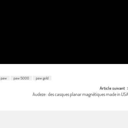
paw
paw 5000
paw gold
Article suivant
Audeze : des casques planar magnétiques made in US