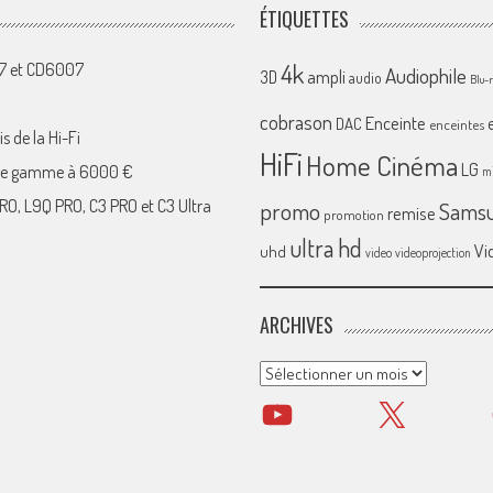
ÉTIQUETTES
4k
07 et CD6007
Audiophile
ampli
3D
audio
Blu-
cobrason
Enceinte
DAC
enceintes
s de la Hi-Fi
HiFi
Home Cinéma
LG
 de gamme à 6000 €
mi
RO, L9Q PRO, C3 PRO et C3 Ultra
promo
Sams
remise
promotion
ultra hd
Vi
uhd
video
videoprojection
ARCHIVES
Archives
YouTube
X