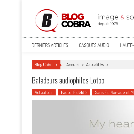
Blog Cobra
Toute l'actu Image & Son !
DERNIERS ARTICLES
CASQUES AUDIO
HAUTE-
Blog Cobra.fr
Accueil
>
Actualités
>
Baladeurs audiophiles Lotoo
Actualités
Haute-Fidélité
Sans Fil, Nomade et 