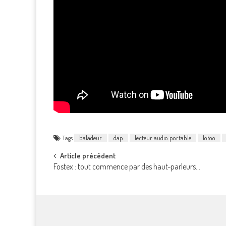
Tags
baladeur
dap
lecteur audio portable
lotoo
Post
Article précédent
Fostex : tout commence par des haut-parleurs…
navigation