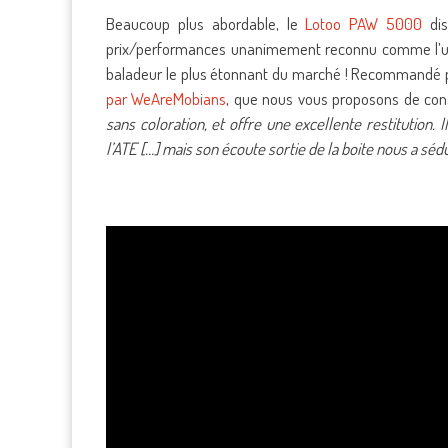
Beaucoup plus abordable, le
Lotoo PAW 5000
dis
prix/performances unanimement reconnu comme l’un 
baladeur le plus étonnant du marché ! Recommandé pa
par WeAreMobians
, que nous vous proposons de con
sans coloration, et offre une excellente restitution. 
l’ATE […] mais son écoute sortie de la boite nous a sédu