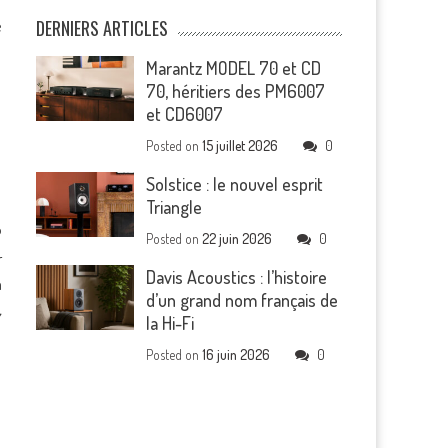
e
DERNIERS ARTICLES
Marantz MODEL 70 et CD
70, héritiers des PM6007
et CD6007
Posted on
15 juillet 2026
0
Solstice : le nouvel esprit
Triangle
P
Posted on
22 juin 2026
0
r
Davis Acoustics : l’histoire
n
d’un grand nom français de
,
la Hi-Fi
Posted on
16 juin 2026
0