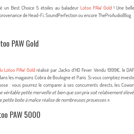
 un Best Choice 5 étoiles au baladeur
Lotoo PAW Gold
! Une bell
en provenance de Head-Fi, SoundPerfection ou encore TheProAudioBlog.
otoo PAW Gold
du Lotoo PAW Gold
réalisé par Jacko d’HD Fever. Vendu 1999€, le DA
ans les magasins Cobra de Boulogne et Paris. Si vous comptiez investi
se : vous pourrez le comparer à ses concurrents directs, les Cowo
 véritable petite merveille et bien que son prix soit relativement élevé
tte petite boite à malice réalise de nombreuses prouesses ».
too PAW 5000