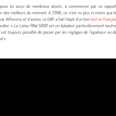
pose lui aussi de nombreux atouts, à commencer par un rappor
des meilleurs du moment. A 299€, ce n’est nu plus ni moins que l
r AVforums et d’autres, ce DAP a fait l’objet d’un bon
test en françai
sulter.
« Le Lotoo PAW 5000 est un baladeur particulièrement neutre
Il est toujours possible de passer par les réglages de l’égaliseur ou d
it »
.