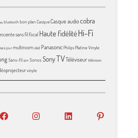
cobra
Casque audio
bon plan
Casque
bluetooth
ray
Hi-Fi
Haute fidélité
enceinte sans fil
Focal
Panasonic
multiroom
Platine Vinyle
Philips
se à jour
oled
TV
Sony
ung
Téléviseur
Sans-fil
Sonos
son
télévision
déoprojecteur
vinyle
Facebook
Instagram
LinkedIn
Pinterest