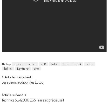
Tags
audeze
cipher
el-8
lcd-2
lcd-3
lcd-4
lcd-x
lcd-xc
Lightning
sine
Post
Article précédent
Baladeurs audiophiles Lotoo
navigation
Article suivant
Technics SL-1200G EGS : rare et précieuse !