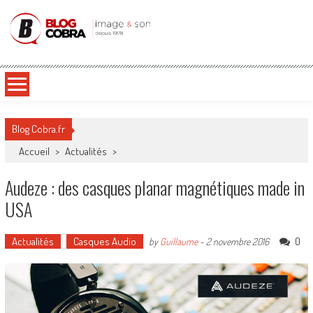
Blog Cobra
Toute l'actu Image & Son !
Blog Cobra.fr
Accueil
>
Actualités
>
Audeze : des casques planar magnétiques made in
USA
Actualités
Casques Audio
0
by
Guillaume
-
2 novembre 2016