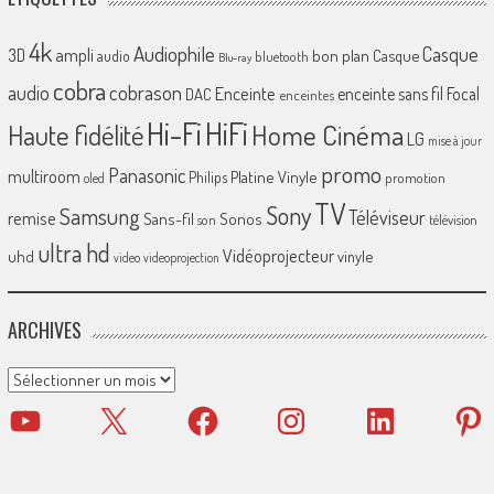
4k
Audiophile
Casque
ampli
3D
bon plan
Casque
audio
bluetooth
Blu-ray
cobra
cobrason
audio
Enceinte
enceinte sans fil
Focal
DAC
enceintes
Hi-Fi
HiFi
Home Cinéma
Haute fidélité
LG
mise à jour
promo
Panasonic
multiroom
Platine Vinyle
Philips
promotion
oled
TV
Sony
Samsung
Téléviseur
remise
Sans-fil
Sonos
son
télévision
ultra hd
Vidéoprojecteur
uhd
vinyle
video
videoprojection
ARCHIVES
Archives
YouTube
X
Facebook
Instagram
LinkedIn
Pinter