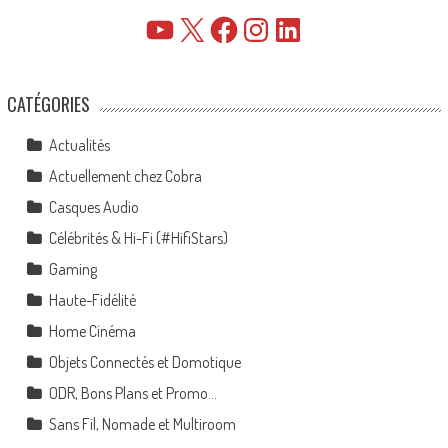
YouTube
X
Facebook
Instagram
LinkedIn
CATÉGORIES
Actualités
Actuellement chez Cobra
Casques Audio
Célébrités & Hi-Fi (#HifiStars)
Gaming
Haute-Fidélité
Home Cinéma
Objets Connectés et Domotique
ODR, Bons Plans et Promo…
Sans Fil, Nomade et Multiroom