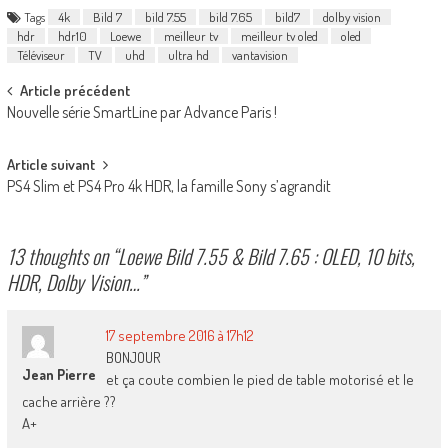
Tags
4k
Bild 7
bild 7.55
bild 7.65
bild7
dolby vision
hdr
hdr10
Loewe
meilleur tv
meilleur tv oled
oled
Téléviseur
TV
uhd
ultra hd
vantavision
Post
Article précédent
Nouvelle série SmartLine par Advance Paris !
navigation
Article suivant
PS4 Slim et PS4 Pro 4k HDR, la famille Sony s’agrandit
13 thoughts on “
Loewe Bild 7.55 & Bild 7.65 : OLED, 10 bits,
HDR, Dolby Vision…
”
17 septembre 2016 à 17h12
BONJOUR
Jean Pierre
et ça coute combien le pied de table motorisé et le
cache arrière ??
A+