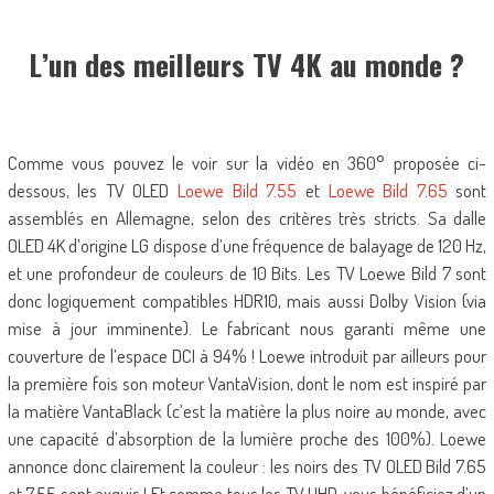
L’un des meilleurs TV 4K au monde ?
Comme vous pouvez le voir sur la vidéo en 360° proposée ci-
dessous, les TV OLED
Loewe Bild 7.55
et
Loewe Bild 7.65
sont
assemblés en Allemagne, selon des critères très stricts. Sa dalle
OLED 4K d’origine LG dispose d’une fréquence de balayage de 120 Hz,
et une profondeur de couleurs de 10 Bits. Les TV Loewe Bild 7 sont
donc logiquement compatibles HDR10, mais aussi Dolby Vision (via
mise à jour imminente). Le fabricant nous garanti même une
couverture de l’espace DCI à 94% ! Loewe introduit par ailleurs pour
la première fois son moteur VantaVision, dont le nom est inspiré par
la matière VantaBlack (c’est la matière la plus noire au monde, avec
une capacité d’absorption de la lumière proche des 100%). Loewe
annonce donc clairement la couleur : les noirs des TV OLED Bild 7.65
et 7.55 sont exquis ! Et comme tous les TV UHD, vous bénéficiez d’un