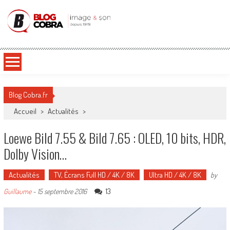
Blog Cobra
Toute l'actu Image & Son !
Blog Cobra.fr
Accueil
>
Actualités
>
Loewe Bild 7.55 & Bild 7.65 : OLED, 10 bits, HDR,
Dolby Vision…
Actualités
TV, Écrans Full HD / 4K / 8K
Ultra HD / 4K / 8K
by
13
Guillaume
-
15 septembre 2016