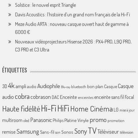
Solstice : le nouvel esprit Triangle
Davis Acoustics : l’histoire d’un grand nom français de la Hi-Fi
Meze Audio ARTA : nouveau casque ouvert haut de gamme à
6000 €
Nouveaux vidéoprojecteurs Hisense 2026 : PX4-PRO, L9Q PRO,
C3 PRO et C3 Ultra
ÉTIQUETTES
4k
Audiophile
Casque
ampli
3D
bon plan
Casque
audio
bluetooth
Blu-ray
cobra
cobrason
audio
Enceinte
enceinte sans fil
Focal
DAC
enceintes
Hi-Fi
HiFi
Home Cinéma
Haute fidélité
LG
mise à jour
promo
Panasonic
multiroom
Platine Vinyle
Philips
promotion
oled
TV
Sony
Samsung
Téléviseur
remise
Sans-fil
Sonos
son
télévision