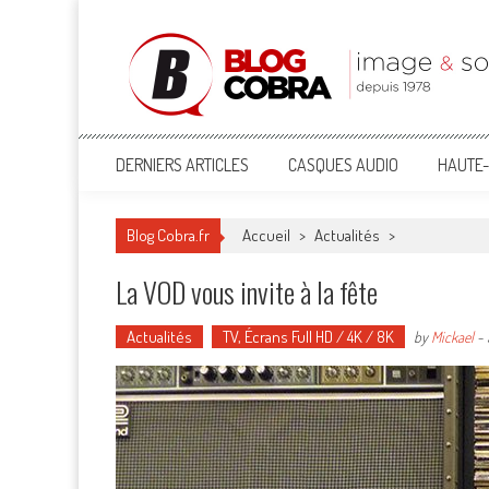
Blog Cobra
Toute l'actu Image & Son !
DERNIERS ARTICLES
CASQUES AUDIO
HAUTE-
Blog Cobra.fr
Accueil
>
Actualités
>
La VOD vous invite à la fête
Actualités
TV, Écrans Full HD / 4K / 8K
by
Mickael
-