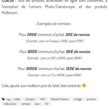
COB30
! Tous les produits achetables en ligne sont concernés, à
l’exception de l’univers Photo/Caméscope, et des produits
Multiroom.
Exemples de remises :
Pour
200€
minimum d’achat,
30€ de remise
(Exemple : pour un Casque à 200€, payez 170€)
Pour
600€
minimum d’achat,
90€ de remise
(Exemple : pour un DAC à 650€, payez 560€)
Pour
1000€
minimum d’achat,
150€ de remise
(Exemple : pour un TV à 1000€, payez 850€)
Cela, ajouté aux meilleurs prix du Web, bien entendu
Tags
code
coupon
HiFi
Home Cinéma
image
promo
réduction
remise
son
TV