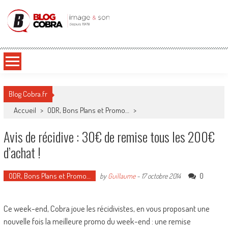
Blog Cobra
Toute l'actu Image & Son !
Blog Cobra.fr
Accueil
>
ODR, Bons Plans et Promo…
>
Avis de récidive : 30€ de remise tous les 200€
d’achat !
ODR, Bons Plans et Promo…
0
by
Guillaume
-
17 octobre 2014
Ce week-end, Cobra joue les récidivistes, en vous proposant une
nouvelle fois la meilleure promo du week-end : une remise