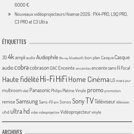
6000 €
Nouveaux vidéoprojecteurs Hisense 2026 : PX4-PRO, L9Q PRO,
C3 PRO et C3 Ultra
ÉTIQUETTES
4k
Audiophile
Casque
ampli
3D
bon plan
Casque
audio
bluetooth
Blu-ray
cobra
cobrason
audio
Enceinte
enceinte sans fil
Focal
DAC
enceintes
Hi-Fi
HiFi
Home Cinéma
Haute fidélité
LG
mise à jour
promo
Panasonic
multiroom
Platine Vinyle
Philips
promotion
oled
TV
Sony
Samsung
Téléviseur
remise
Sans-fil
Sonos
son
télévision
ultra hd
Vidéoprojecteur
uhd
vinyle
video
videoprojection
ARCHIVES