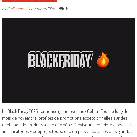
0
by
Guillaume
-
1 novembre 2025
Le Black Friday 2025 s’annonce grandiose chez Cobra ! Tout au long du
mois de novembre, profitez de promotions exceptionnelles sur des
centaines de produits audio et vidéo : téléviseurs, enceintes, casques,
amplificateurs, vidéoprojecteurs, et bien plus encore.Les plus grandes