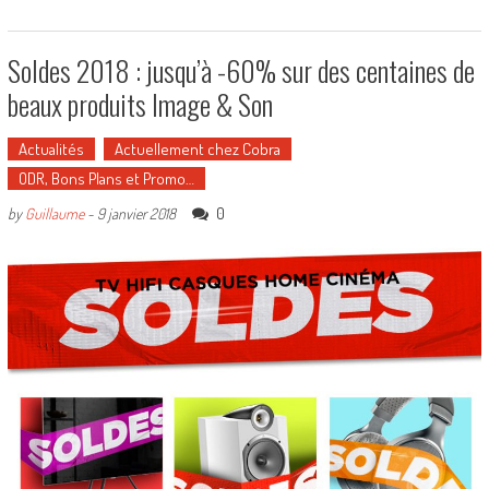
Soldes 2018 : jusqu’à -60% sur des centaines de
beaux produits Image & Son
Actualités
Actuellement chez Cobra
ODR, Bons Plans et Promo…
0
by
Guillaume
-
9 janvier 2018