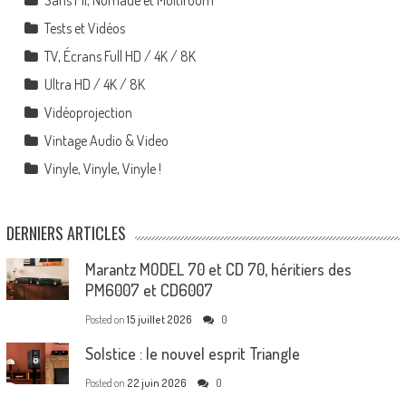
Sans Fil, Nomade et Multiroom
Tests et Vidéos
TV, Écrans Full HD / 4K / 8K
Ultra HD / 4K / 8K
Vidéoprojection
Vintage Audio & Video
Vinyle, Vinyle, Vinyle !
DERNIERS ARTICLES
Marantz MODEL 70 et CD 70, héritiers des
PM6007 et CD6007
Posted on
15 juillet 2026
0
Solstice : le nouvel esprit Triangle
Posted on
22 juin 2026
0