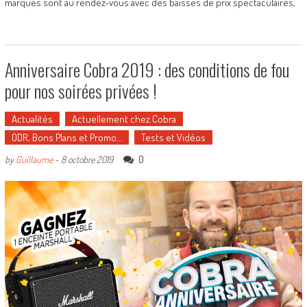
marques sont au rendez-vous avec des baisses de prix spectaculaires,
Anniversaire Cobra 2019 : des conditions de fou
pour nos soirées privées !
Actualités
Actuellement chez Cobra
ODR, Bons Plans et Promo…
Tests et Vidéos
0
by
Guillaume
-
8 octobre 2019