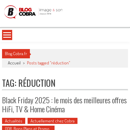
Blog Cobra
Toute l'actu Image & Son !
Blog Cobra.fr
Accueil
>
Posts tagged "réduction"
TAG: RÉDUCTION
Black Friday 2025 : le mois des meilleures offres
HiFi, TV & Home Cinéma
Actualités
Actuellement chez Cobra
ODR, Bons Plans et Promo…