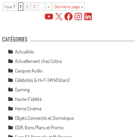
1 sur 7
1
2
3
…
»
Dernière page »
YouTube
X
Facebook
Instagram
LinkedIn
CATÉGORIES
Actualités
Actuellement chez Cobra
Casques Audio
Célébrités & Hi-Fi (#HifiStars)
Gaming
Haute-Fidélité
Home Cinéma
Objets Connectés et Domotique
ODR, Bons Plans et Promo…