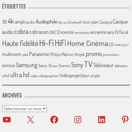
ÉTIQUETTES
4k
Audiophile
Casque
ampli
3D
bon plan
Casque
audio
bluetooth
Blu-ray
cobra
cobrason
audio
Enceinte
enceinte sans fil
Focal
DAC
enceintes
Hi-Fi
HiFi
Home Cinéma
Haute fidélité
LG
mise à jour
promo
Panasonic
multiroom
Platine Vinyle
Philips
promotion
oled
TV
Sony
Samsung
Téléviseur
remise
Sans-fil
Sonos
son
télévision
ultra hd
Vidéoprojecteur
uhd
vinyle
video
videoprojection
ARCHIVES
Archives
YouTube
X
Facebook
Instagram
LinkedIn
Pinter