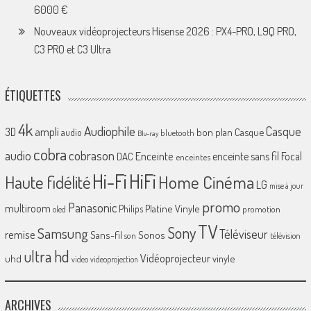
6000 €
Nouveaux vidéoprojecteurs Hisense 2026 : PX4-PRO, L9Q PRO,
C3 PRO et C3 Ultra
ÉTIQUETTES
4k
Audiophile
Casque
ampli
3D
bon plan
Casque
audio
bluetooth
Blu-ray
cobra
cobrason
audio
Enceinte
enceinte sans fil
Focal
DAC
enceintes
Hi-Fi
HiFi
Home Cinéma
Haute fidélité
LG
mise à jour
promo
Panasonic
multiroom
Platine Vinyle
Philips
promotion
oled
TV
Sony
Samsung
Téléviseur
remise
Sans-fil
Sonos
son
télévision
ultra hd
Vidéoprojecteur
uhd
vinyle
video
videoprojection
ARCHIVES