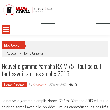
Blog Cobra
Toute l'actu Image & Son !
Blog Cobra.fr
Accueil
>
Home Cinéma
>
Nouvelle gamme Yamaha RX-V 75 : tout ce qu’il
faut savoir sur les amplis 2013 !
Home Cinéma
0
by
Guillaume
-
27 mars 2013
La nouvelle gamme d’amplis Home-Cinéma Yamaha 2013 est sur le
point de sortir ! Avec elle, on découvre les caractéristiques des très