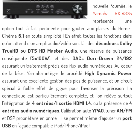
nouvelle fournée, le
Yamaha RX-V375
représente une
option tout à fait pertinente pour goûter aux plaisirs du Home-
Cinéma
5.1
en toute simplicité ! En effet, toutes les fonctions clefs
qu’on attend d’un ampli audio/vidéo sont là : des
décodeurs Dolby
TrueHD ou DTS HD Master Audio
, une réserve de puissance
conséquente (
5x100W
), et des
DACs Burr-Brown 24/192
assurant un traitement précis des flux audio numériques. Au coeur
de la bête, Yamaha intègre le procédé
High Dynamic Power
assurant une excellente gestion des pics de puissance, et un circuit
spécial à faible effet de gigue pour favoriser la précision. La
connectique est particulièrement complète, et l’on relève surtout
l’intégration de
4 entrées/1 sortie HDMI 1.4
, ou la présence de
4
entrées audio numériques
. Calibration auto
YPAO,
tuner
AM/FM
et DSP propriétaire en prime… Il se permet même d’ajouter un
port
USB
en façade compatible iPod/iPhone/iPad !