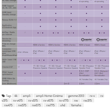
Tags
4k
ampli
ampli Home-Cinéma
gamme 2013
rx-v
rx-
v375
rx-v475
rx-v575
rx-v675
rx-v775
rxv
rxv375
rxv475
rxv575
rxv675
rxv775
uhd
Yamaha