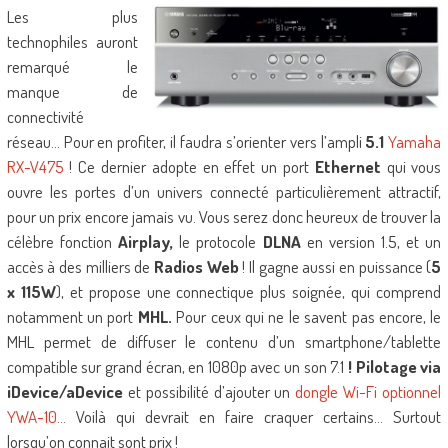
Les plus
technophiles auront
remarqué le
manque de
connectivité
réseau… Pour en profiter, il faudra s’orienter vers l’ampli
5.1
Yamaha
RX-V475
! Ce dernier adopte en effet un port
Ethernet
qui vous
ouvre les portes d’un univers connecté particulièrement attractif,
pour un prix encore jamais vu. Vous serez donc heureux de trouver la
célèbre fonction
Airplay,
le protocole
DLNA
en version 1.5, et un
accès à des milliers de
Radios Web
! Il gagne aussi en puissance (
5
x 115W
), et propose une connectique plus soignée, qui comprend
notamment un port
MHL.
Pour ceux qui ne le savent pas encore, le
MHL permet de diffuser le contenu d’un smartphone/tablette
compatible sur grand écran, en 1080p avec un son 7.1
! Pilotage via
iDevice/aDevice
et possibilité d’ajouter un
dongle Wi-Fi optionnel
YWA-10
… Voilà qui devrait en faire craquer certains… Surtout
lorsqu’on connait sont prix !