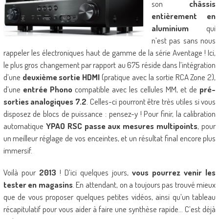
son
châssis
entièrement en
aluminium
qui
n’est pas sans nous
rappeler les électroniques haut de gamme de la série Aventage ! Ici,
le plus gros changement par rapport au 675 réside dans l’intégration
d’une
deuxième sortie HDMI
(pratique avec la sortie RCA Zone 2),
d’une
entrée Phono
compatible avec les cellules MM, et de
pré-
sorties analogiques 7.2
. Celles-ci pourront être très utiles si vous
disposez de blocs de puissance : pensez-y ! Pour finir, la calibration
automatique
YPAO RSC passe aux mesures multipoints
, pour
un meilleur réglage de vos enceintes, et un résultat final encore plus
immersif.
Voilà pour
2013
! D’ici quelques jours,
vous pourrez venir les
tester en magasins
. En attendant, on a toujours pas trouvé mieux
que de vous proposer quelques petites vidéos, ainsi qu’un tableau
récapitulatif pour vous aider à faire une synthèse rapide… C’est déjà