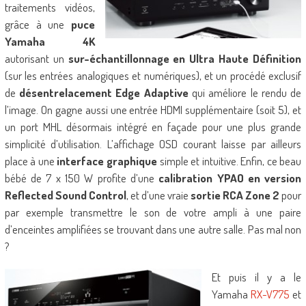
traitements vidéos,
grâce à une
puce
Yamaha 4K
autorisant un
sur-échantillonnage en Ultra Haute Définition
(sur les entrées analogiques et numériques), et un procédé exclusif
de
désentrelacement Edge Adaptive
qui améliore le rendu de
l’image. On gagne aussi une entrée HDMI supplémentaire (soit 5), et
un port MHL désormais intégré en façade pour une plus grande
simplicité d’utilisation. L’affichage OSD courant laisse par ailleurs
place à une
interface graphique
simple et intuitive. Enfin, ce beau
bébé de 7 x 150 W profite d’une
calibration YPAO en version
Reflected Sound Control
, et d’une vraie
sortie RCA Zone 2
pour
par exemple transmettre le son de votre ampli à une paire
d’enceintes amplifiées se trouvant dans une autre salle. Pas mal non
?
Et puis il y a le
Yamaha
RX-V775
et