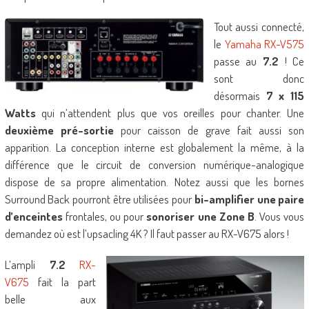
Tout aussi connecté,
le
Yamaha RX-V575
passe au
7.2
! Ce
sont donc
désormais
7 x 115
Watts
qui n’attendent plus que vos oreilles pour chanter. Une
deuxième pré-sortie
pour caisson de grave fait aussi son
apparition. La conception interne est globalement la même, à la
différence que le circuit de conversion numérique-analogique
dispose de sa propre alimentation. Notez aussi que les bornes
Surround Back pourront être utilisées pour
bi-amplifier une paire
d’enceintes
frontales, ou pour
sonoriser une Zone B
. Vous vous
demandez où est l’upsacling 4K ? Il faut passer au RX-V675 alors !
L’ampli
7.2
RX-
V675
fait la part
belle aux