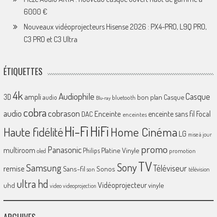
6000 €
Nouveaux vidéoprojecteurs Hisense 2026 : PX4-PRO, L9Q PRO,
C3 PRO et C3 Ultra
ÉTIQUETTES
4k
Audiophile
Casque
ampli
3D
bon plan
Casque
audio
bluetooth
Blu-ray
cobra
cobrason
audio
Enceinte
enceinte sans fil
Focal
DAC
enceintes
Hi-Fi
HiFi
Home Cinéma
Haute fidélité
LG
mise à jour
promo
Panasonic
multiroom
Platine Vinyle
Philips
promotion
oled
TV
Sony
Samsung
Téléviseur
remise
Sans-fil
Sonos
son
télévision
ultra hd
Vidéoprojecteur
uhd
vinyle
video
videoprojection