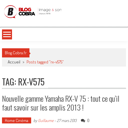
Blog Cobra
Toute l'actu Image & Son !
Blog Cobra.fr
Accueil
>
Posts tagged "rx-v575"
TAG: RX-V575
Nouvelle gamme Yamaha RX-V 75 : tout ce qu’il
faut savoir sur les amplis 2013 !
Home Cinéma
0
by
Guillaume
-
27 mars 2013