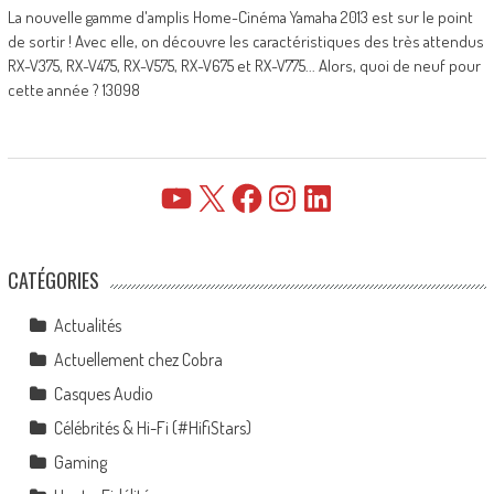
La nouvelle gamme d'amplis Home-Cinéma Yamaha 2013 est sur le point
de sortir ! Avec elle, on découvre les caractéristiques des très attendus
RX-V375, RX-V475, RX-V575, RX-V675 et RX-V775... Alors, quoi de neuf pour
cette année ? 13098
YouTube
X
Facebook
Instagram
LinkedIn
CATÉGORIES
Actualités
Actuellement chez Cobra
Casques Audio
Célébrités & Hi-Fi (#HifiStars)
Gaming