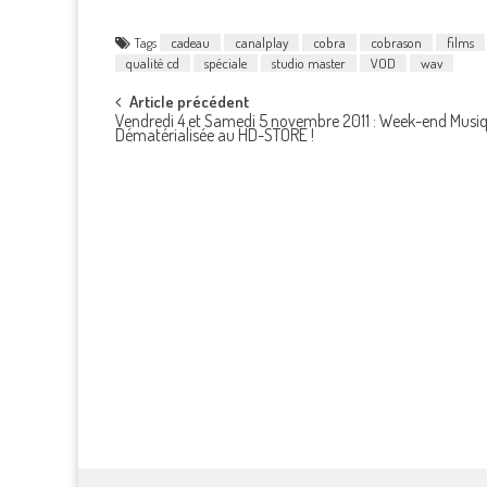
Tags
cadeau
canalplay
cobra
cobrason
films
qualité cd
spéciale
studio master
VOD
wav
Post
Article précédent
Vendredi 4 et Samedi 5 novembre 2011 : Week-end Musi
Dématérialisée au HD-STORE !
navigation