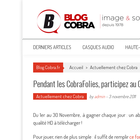
Blog Cobra
Toute l'actu Image & Son !
DERNIERS ARTICLES
CASQUES AUDIO
HAUTE-
Blog Cobra.fr
Accueil
>
Actuellement chez Cobra
Pendant les CobraFolies, participez au 
Actuellement chez Cobra
by
admin
-
3 novembre 2011
Du 1er au 30 Novembre, à gagner chaque jour : un ab
qualité HD à télécharger !
Pour jouer, rien de plus simple : il suffit de remplir
ce fo