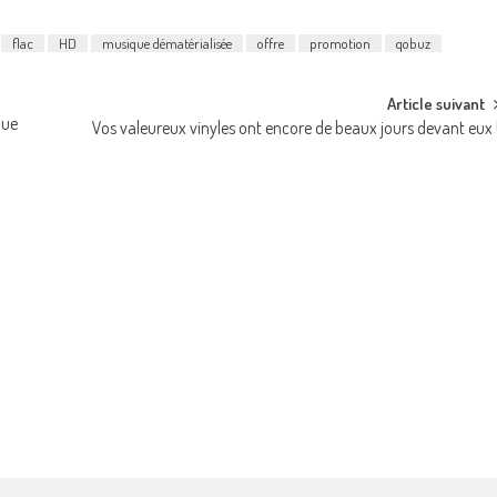
flac
HD
musique dématérialisée
offre
promotion
qobuz
Article suivant
que
Vos valeureux vinyles ont encore de beaux jours devant eux 