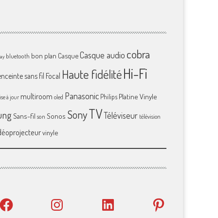
cobra
Casque audio
bon plan
Casque
bluetooth
ray
Hi-Fi
Haute fidélité
enceinte sans fil
Focal
Panasonic
multiroom
Platine Vinyle
Philips
se à jour
oled
TV
Sony
ung
Téléviseur
Sans-fil
Sonos
son
télévision
déoprojecteur
vinyle
Facebook
Instagram
LinkedIn
Pinterest