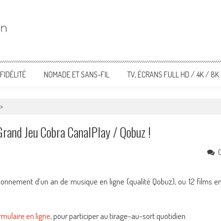
FIDÉLITÉ
NOMADE ET SANS-FIL
TV, ÉCRANS FULL HD / 4K / 8K
>
Grand Jeu Cobra CanalPlay / Qobuz !
onnement d’un an de musique en ligne (qualité Qobuz), ou 12 films e
rmulaire en ligne
, pour participer au tirage-au-sort quotidien.