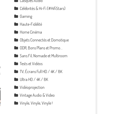
Casques Audio
Célébrités & Hi-Fi (#HifiStars)
Gaming
Haute-Fidélité
Home Cinéma
Objets Connectés et Domotique
ODR, Bons Plans et Promo…
Sans Fil, Nomade et Multiroom
Tests et Vidéos
a
TV, Écrans Full HD / 4K / 8K
s
Ultra HD / 4K / 8K
Vidéoprojection
Vintage Audio & Video
Vinyle, Vinyle, Vinyle !