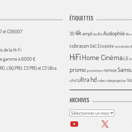
ÉTIQUETTES
4k
07 et CD6007
Audiophile
ampli
3D
audio
Blu-
cobrason
Enceinte
DAC
enceintes
s de la Hi-Fi
HiFi
Home Cinéma
LG
 de gamme à 6000 €
mi
RO, L9Q PRO, C3 PRO et C3 Ultra
promo
Sams
remise
promotion
ultra hd
Vi
uhd
video
videoprojection
ARCHIVES
Archives
YouTube
X