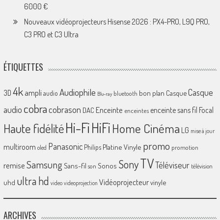
6000 €
Nouveaux vidéoprojecteurs Hisense 2026 : PX4-PRO, L9Q PRO,
C3 PRO et C3 Ultra
ÉTIQUETTES
4k
Audiophile
Casque
ampli
3D
bon plan
Casque
audio
bluetooth
Blu-ray
cobra
cobrason
audio
Enceinte
enceinte sans fil
Focal
DAC
enceintes
Hi-Fi
HiFi
Home Cinéma
Haute fidélité
LG
mise à jour
promo
Panasonic
multiroom
Platine Vinyle
Philips
promotion
oled
TV
Sony
Samsung
Téléviseur
remise
Sans-fil
Sonos
son
télévision
ultra hd
Vidéoprojecteur
uhd
vinyle
video
videoprojection
ARCHIVES