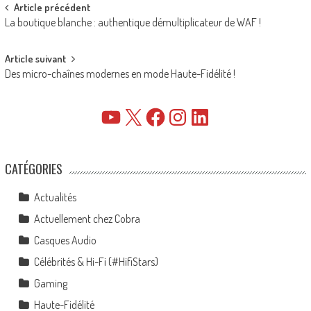
Post
Article précédent
La boutique blanche : authentique démultiplicateur de WAF !
navigation
Article suivant
Des micro-chaînes modernes en mode Haute-Fidélité !
YouTube
X
Facebook
Instagram
LinkedIn
CATÉGORIES
Actualités
Actuellement chez Cobra
Casques Audio
Célébrités & Hi-Fi (#HifiStars)
Gaming
Haute-Fidélité