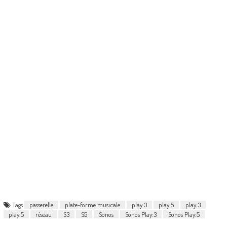
Tags
passerelle
plate-forme musicale
play 3
play 5
play:3
play:5
réseau
S3
S5
Sonos
Sonos Play:3
Sonos Play:5