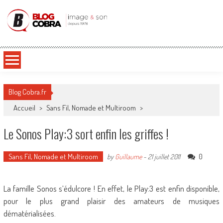
Blog Cobra
Toute l'actu Image & Son !
Blog Cobra.fr
Accueil
>
Sans Fil, Nomade et Multiroom
>
Le Sonos Play:3 sort enfin les griffes !
Sans Fil, Nomade et Multiroom
0
by
Guillaume
-
21 juillet 2011
La famille Sonos s’édulcore ! En effet, le Play:3 est enfin disponible,
pour le plus grand plaisir des amateurs de musiques
dématérialisées.