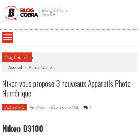
Blog Cobra
Toute l'actu Image & Son !
Blog Cobra.fr
Accueil
>
Actualités
>
Nikon vous propose 3 nouveaux Appareils Photo
Numérique
Actualités
1
by
admin
-
20 novembre 2010
Nikon D3100