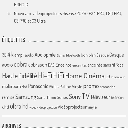
6000 €
Nouveaux vidéoprojecteurs Hisense 2026 : PX4-PRO, L9Q PRO,
C3 PRO et C3 Ultra
ÉTIQUETTES
4k
Audiophile
Casque
ampli
3D
bon plan
Casque
audio
bluetooth
Blu-ray
cobra
cobrason
audio
Enceinte
enceinte sans fil
Focal
DAC
enceintes
Hi-Fi
HiFi
Home Cinéma
Haute fidélité
LG
mise à jour
promo
Panasonic
multiroom
Platine Vinyle
Philips
promotion
oled
TV
Sony
Samsung
Téléviseur
remise
Sans-fil
Sonos
son
télévision
ultra hd
Vidéoprojecteur
uhd
vinyle
video
videoprojection
ARCHIVES