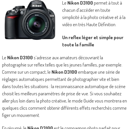
Le
Nikon D3100
permet à tout à
chacun d’accéder en toute
simplicité à la photo créative et à la
vidéo en très Haute Définition.
Un reflex léger et simple pour
toute la famille
Le
Nikon D3100
s’adresse aux amateurs découvrant la
photographie sur reflex telles que les jeunes familles, par exemple.
Comme sur un compact, le
Nikon D3100
embarque une série de
réglages automatiques permettant de photographier vite et bien
dans toutes les situations : la reconnaissance automatique de scène
choisit les meilleurs paramètres de prise de vue. Si vous souhaitez
aller plus loin dans la photo créative, le mode Guide vous montrera en
quelques clics comment obtenir différents effets recherchés comme
figer un mouvement.
En résumé, le
Nikon D3100
est le compagnon photo parfait pour