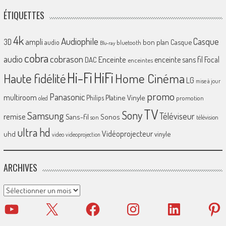
ÉTIQUETTES
4k
Audiophile
Casque
ampli
3D
bon plan
Casque
audio
bluetooth
Blu-ray
cobra
cobrason
audio
Enceinte
enceinte sans fil
Focal
DAC
enceintes
Hi-Fi
HiFi
Home Cinéma
Haute fidélité
LG
mise à jour
promo
Panasonic
multiroom
Platine Vinyle
Philips
promotion
oled
TV
Sony
Samsung
Téléviseur
remise
Sans-fil
Sonos
son
télévision
ultra hd
Vidéoprojecteur
uhd
vinyle
video
videoprojection
ARCHIVES
Archives
YouTube
X
Facebook
Instagram
LinkedIn
Pinter