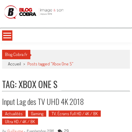
Blog Cobra
Toute l'actu Image & Son !
Blog Cobra.fr
Accueil
>
Posts tagged "Xbox One S"
TAG: XBOX ONE S
Input Lag des TV UHD 4K 2018
Actualités
Gaming
TV, Écrans Full HD / 4K / 8K
Ultra HD / 4K / 8K
29
by
Guillaume
-
11 septembre 2018