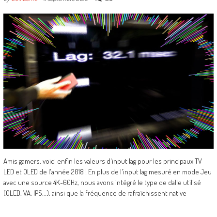
Amis gamers, voici enfin les valeurs d'input lag pour les principaux TV
LED et OLED de l'année 2018 ! En plus de l'input lag mesuré en mode Jeu
avec une source 4K-60Hz, nous avons intégré le type de dalle utilisé
(OLED, VA, IPS...), ainsi que la fréquence de rafraîchissent native