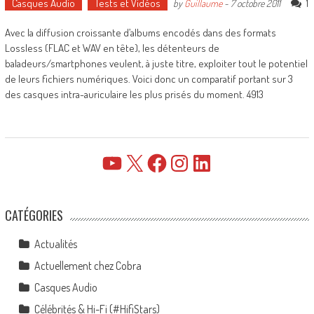
Casques Audio
Tests et Vidéos
1
by
Guillaume
-
7 octobre 2011
Avec la diffusion croissante d’albums encodés dans des formats
Lossless (FLAC et WAV en tête), les détenteurs de
baladeurs/smartphones veulent, à juste titre, exploiter tout le potentiel
de leurs fichiers numériques. Voici donc un comparatif portant sur 3
des casques intra-auriculaire les plus prisés du moment. 4913
YouTube
X
Facebook
Instagram
LinkedIn
CATÉGORIES
Actualités
Actuellement chez Cobra
Casques Audio
Célébrités & Hi-Fi (#HifiStars)