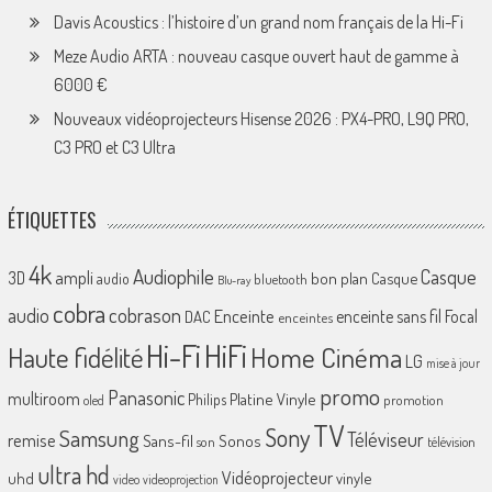
Davis Acoustics : l’histoire d’un grand nom français de la Hi-Fi
Meze Audio ARTA : nouveau casque ouvert haut de gamme à
6000 €
Nouveaux vidéoprojecteurs Hisense 2026 : PX4-PRO, L9Q PRO,
C3 PRO et C3 Ultra
ÉTIQUETTES
4k
Audiophile
Casque
ampli
3D
bon plan
Casque
audio
bluetooth
Blu-ray
cobra
cobrason
audio
Enceinte
enceinte sans fil
Focal
DAC
enceintes
Hi-Fi
HiFi
Home Cinéma
Haute fidélité
LG
mise à jour
promo
Panasonic
multiroom
Platine Vinyle
Philips
promotion
oled
TV
Sony
Samsung
Téléviseur
remise
Sans-fil
Sonos
son
télévision
ultra hd
Vidéoprojecteur
uhd
vinyle
video
videoprojection