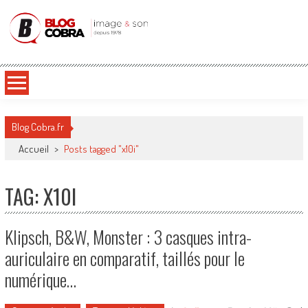
Blog Cobra
Toute l'actu Image & Son !
Blog Cobra.fr
Accueil
>
Posts tagged "x10i"
TAG: X10I
Klipsch, B&W, Monster : 3 casques intra-
auriculaire en comparatif, taillés pour le
numérique…