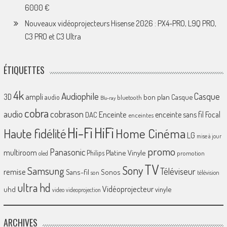
6000 €
Nouveaux vidéoprojecteurs Hisense 2026 : PX4-PRO, L9Q PRO,
C3 PRO et C3 Ultra
ÉTIQUETTES
4k
Audiophile
Casque
ampli
3D
bon plan
Casque
audio
bluetooth
Blu-ray
cobra
cobrason
audio
Enceinte
enceinte sans fil
Focal
DAC
enceintes
Hi-Fi
HiFi
Home Cinéma
Haute fidélité
LG
mise à jour
promo
Panasonic
multiroom
Platine Vinyle
Philips
promotion
oled
TV
Sony
Samsung
Téléviseur
remise
Sans-fil
Sonos
son
télévision
ultra hd
Vidéoprojecteur
uhd
vinyle
video
videoprojection
ARCHIVES