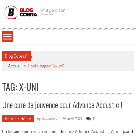
Blog Cobra
Toute l'actu Image & Son !
Blog Cobra.fr
Accueil
>
Posts tagged "x-uni"
TAG: X-UNI
Une cure de jouvence pour Advance Acoustic !
Haute-Fidélité
0
by
Guillaume
-
29 avril 2013
On les aime bien nos Frenchies de chez Advance Acoustic... Alors quand