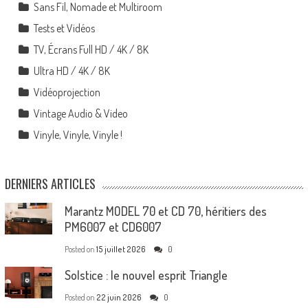
Sans Fil, Nomade et Multiroom
Tests et Vidéos
TV, Écrans Full HD / 4K / 8K
Ultra HD / 4K / 8K
Vidéoprojection
Vintage Audio & Video
Vinyle, Vinyle, Vinyle !
DERNIERS ARTICLES
Marantz MODEL 70 et CD 70, héritiers des
PM6007 et CD6007
Posted on
15 juillet 2026
0
Solstice : le nouvel esprit Triangle
Posted on
22 juin 2026
0