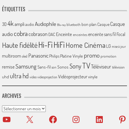
ÉTIQUETTES
4k
Audiophile
Casque
ampli
3D
bon plan
Casque
audio
bluetooth
Blu-ray
cobra
cobrason
audio
Enceinte
enceinte sans fil
Focal
DAC
enceintes
Hi-Fi
HiFi
Home Cinéma
Haute fidélité
LG
mise à jour
promo
Panasonic
multiroom
Platine Vinyle
Philips
promotion
oled
TV
Sony
Samsung
Téléviseur
remise
Sans-fil
Sonos
son
télévision
ultra hd
Vidéoprojecteur
uhd
vinyle
video
videoprojection
ARCHIVES
Archives
YouTube
X
Facebook
Instagram
LinkedIn
Pinter