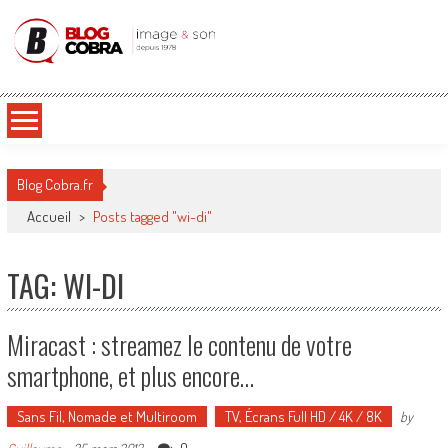
Blog Cobra
Toute l'actu Image & Son !
Blog Cobra.fr
Accueil
>
Posts tagged "wi-di"
TAG: WI-DI
Miracast : streamez le contenu de votre
smartphone, et plus encore…
Sans Fil, Nomade et Multiroom
TV, Écrans Full HD / 4K / 8K
by