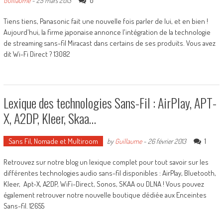
0
Guillaume
-
25 mars 2013
Tiens tiens, Panasonic fait une nouvelle fois parler de lui, et en bien !
Aujourd'hui, la firme japonaise annonce l'intégration de la technologie
de streaming sans-fil Miracast dans certains de ses produits. Vous avez
dit Wi-Fi Direct ? 13082
Lexique des technologies Sans-Fil : AirPlay, APT-
X, A2DP, Kleer, Skaa…
Sans Fil, Nomade et Multiroom
1
by
Guillaume
-
26 février 2013
Retrouvez sur notre blog un lexique complet pour tout savoir sur les
différentes technologies audio sans-fil disponibles : AirPlay, Bluetooth,
Kleer, Apt-X, A2DP, WiFi-Direct, Sonos, SKAA ou DLNA ! Vous pouvez
également retrouver notre nouvelle boutique dédiée aux Enceintes
Sans-fil. 12655