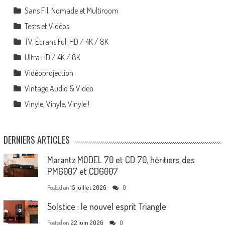
Sans Fil, Nomade et Multiroom
Tests et Vidéos
TV, Écrans Full HD / 4K / 8K
Ultra HD / 4K / 8K
Vidéoprojection
Vintage Audio & Video
Vinyle, Vinyle, Vinyle !
DERNIERS ARTICLES
Marantz MODEL 70 et CD 70, héritiers des
PM6007 et CD6007
Posted on
15 juillet 2026
0
Solstice : le nouvel esprit Triangle
Posted on
22 juin 2026
0