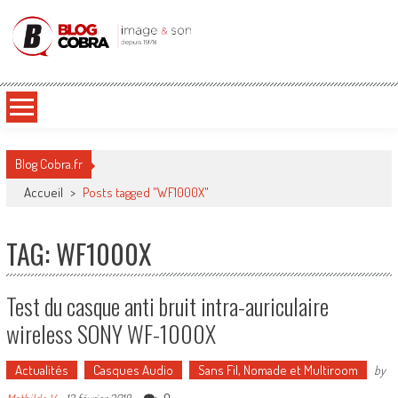
Blog Cobra
Toute l'actu Image & Son !
Blog Cobra.fr
Accueil
>
Posts tagged "WF1000X"
TAG: WF1000X
Test du casque anti bruit intra-auriculaire
wireless SONY WF-1000X
Actualités
Casques Audio
Sans Fil, Nomade et Multiroom
by