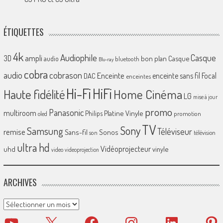
ÉTIQUETTES
4k
Audiophile
Casque
ampli
3D
bon plan
Casque
audio
bluetooth
Blu-ray
cobra
cobrason
audio
Enceinte
enceinte sans fil
Focal
DAC
enceintes
Hi-Fi
HiFi
Home Cinéma
Haute fidélité
LG
mise à jour
promo
Panasonic
multiroom
Platine Vinyle
Philips
promotion
oled
TV
Sony
Samsung
Téléviseur
remise
Sans-fil
Sonos
son
télévision
ultra hd
Vidéoprojecteur
uhd
vinyle
video
videoprojection
ARCHIVES
Archives
YouTube
X
Facebook
Instagram
LinkedIn
Pinter