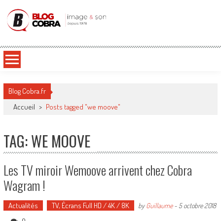
Blog Cobra
Toute l'actu Image & Son !
Blog Cobra.fr
Accueil
>
Posts tagged "we moove"
TAG: WE MOOVE
Les TV miroir Wemoove arrivent chez Cobra
Wagram !
Actualités
TV, Écrans Full HD / 4K / 8K
by
Guillaume
-
5 octobre 2018