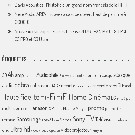
Davis Acoustics : l’histoire d’un grand nom français de la Hi-Fi
Meze Audio ARTA : nouveau casque ouvert haut de gamme à
6000 €
Nouveaux vidéoprojecteurs Hisense 2026 : PX4-PRO, L9Q PRO,
C3 PRO et C3 Ultra
ÉTIQUETTES
4k
Audiophile
Casque
ampli
3D
bon plan
Casque
audio
bluetooth
Blu-ray
cobra
cobrason
audio
Enceinte
enceinte sans fil
Focal
DAC
enceintes
Hi-Fi
HiFi
Home Cinéma
Haute fidélité
LG
mise à jour
promo
Panasonic
multiroom
Platine Vinyle
Philips
promotion
oled
TV
Sony
Samsung
Téléviseur
remise
Sans-fil
Sonos
son
télévision
ultra hd
Vidéoprojecteur
uhd
vinyle
video
videoprojection