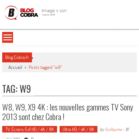
Blog Cobra
Toute l'actu Image & Son !
Blog Cobra.fr
Accueil
>
Posts tagged "w9"
TAG: W9
W8, W9, X9 4K : les nouvelles gammes TV Sony
2013 sont chez Cobra !
TV, Écrans Full HD / 4K / 8K
Ultra HD / 4K / 8K
by
Guillaume
-
18