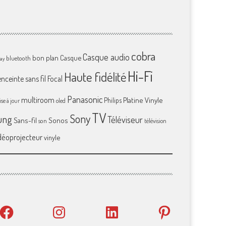
cobra
Casque audio
bon plan
Casque
bluetooth
ray
Hi-Fi
Haute fidélité
enceinte sans fil
Focal
Panasonic
multiroom
Platine Vinyle
Philips
se à jour
oled
TV
Sony
ung
Téléviseur
Sans-fil
Sonos
son
télévision
déoprojecteur
vinyle
Facebook
Instagram
LinkedIn
Pinterest