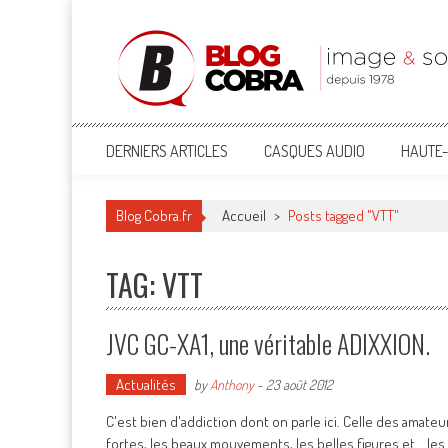
Blog Cobra
Toute l'actu Image & Son !
DERNIERS ARTICLES
CASQUES AUDIO
HAUTE-
Blog Cobra.fr
Accueil
>
Posts tagged "VTT"
TAG: VTT
JVC GC-XA1, une véritable ADIXXION.
Actualités
by
Anthony
-
23 août 2012
C'est bien d'addiction dont on parle ici. Celle des amat
fortes, les beaux mouvements, les belles figures et... les