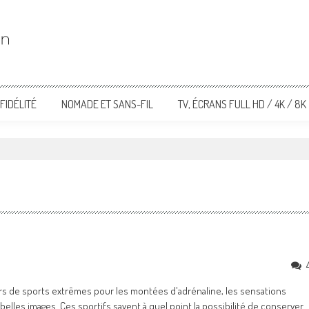
FIDÉLITÉ
NOMADE ET SANS-FIL
TV, ÉCRANS FULL HD / 4K / 8K
eurs de sports extrêmes pour les montées d'adrénaline, les sensations
 belles images. Ces sportifs savent à quel point la possibilité de conserver