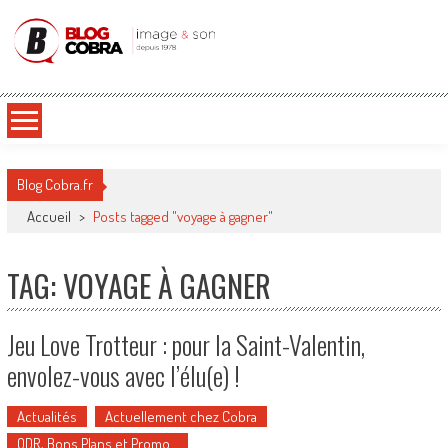
Blog Cobra
Toute l'actu Image & Son !
Blog Cobra.fr
Accueil
>
Posts tagged "voyage à gagner"
TAG: VOYAGE À GAGNER
Jeu Love Trotteur : pour la Saint-Valentin,
envolez-vous avec l’élu(e) !
Actualités
Actuellement chez Cobra
ODR, Bons Plans et Promo…