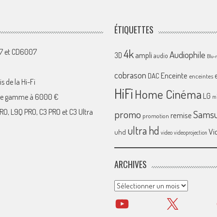
ÉTIQUETTES
4k
07 et CD6007
Audiophile
ampli
3D
audio
Blu-
cobrason
Enceinte
DAC
enceintes
s de la Hi-Fi
HiFi
Home Cinéma
LG
 de gamme à 6000 €
mi
RO, L9Q PRO, C3 PRO et C3 Ultra
promo
Sams
remise
promotion
ultra hd
Vi
uhd
video
videoprojection
ARCHIVES
Archives
YouTube
X