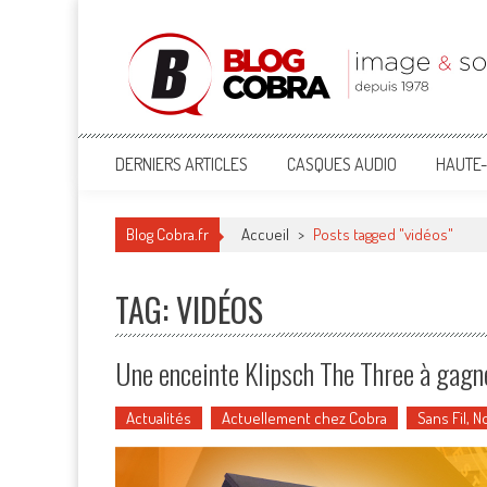
Blog Cobra
Toute l'actu Image & Son !
DERNIERS ARTICLES
CASQUES AUDIO
HAUTE-
Blog Cobra.fr
Accueil
>
Posts tagged "vidéos"
TAG: VIDÉOS
Une enceinte Klipsch The Three à gagne
Actualités
Actuellement chez Cobra
Sans Fil, 