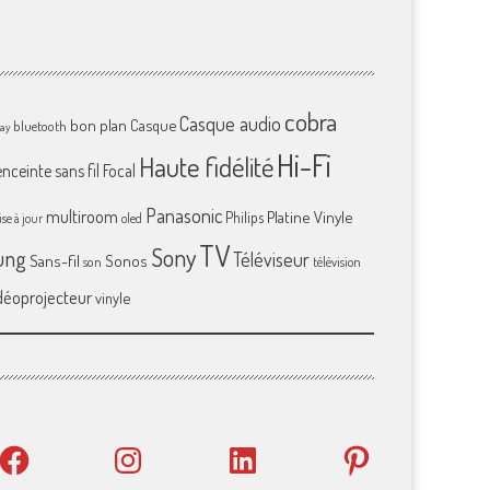
cobra
Casque audio
bon plan
Casque
bluetooth
ray
Hi-Fi
Haute fidélité
enceinte sans fil
Focal
Panasonic
multiroom
Platine Vinyle
Philips
se à jour
oled
TV
Sony
ung
Téléviseur
Sans-fil
Sonos
son
télévision
déoprojecteur
vinyle
Facebook
Instagram
LinkedIn
Pinterest