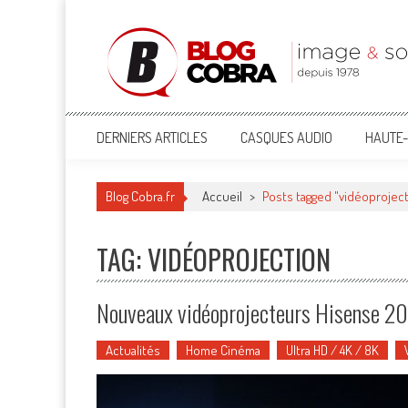
Blog Cobra
Toute l'actu Image & Son !
DERNIERS ARTICLES
CASQUES AUDIO
HAUTE-
Blog Cobra.fr
Accueil
>
Posts tagged "vidéoprojec
TAG: VIDÉOPROJECTION
Nouveaux vidéoprojecteurs Hisense 2
Actualités
Home Cinéma
Ultra HD / 4K / 8K