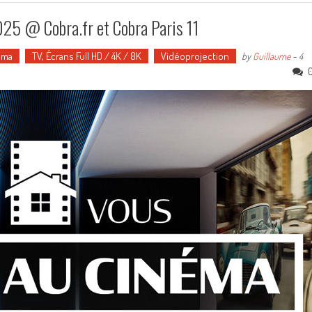
25 @ Cobra.fr et Cobra Paris 11
éma
TV, Écrans Full HD / 4K / 8K
Vidéoprojection
by
Guillaume
-
4