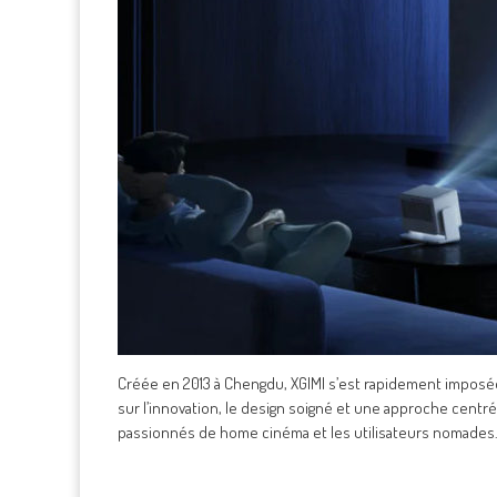
Créée en 2013 à Chengdu, XGIMI s’est rapidement impos
sur l’innovation, le design soigné et une approche centrée
passionnés de home cinéma et les utilisateurs nomades