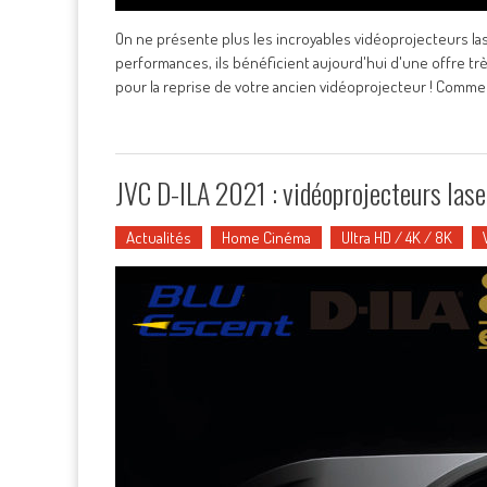
On ne présente plus les incroyables vidéoprojecteurs 
performances, ils bénéficient aujourd'hui d'une offre t
pour la reprise de votre ancien vidéoprojecteur ! Commen
JVC D-ILA 2021 : vidéoprojecteurs la
Actualités
Home Cinéma
Ultra HD / 4K / 8K