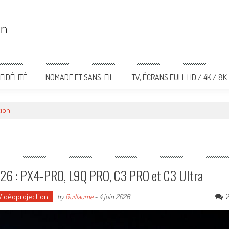
FIDÉLITÉ
NOMADE ET SANS-FIL
TV, ÉCRANS FULL HD / 4K / 8K
tion"
026 : PX4-PRO, L9Q PRO, C3 PRO et C3 Ultra
Vidéoprojection
by
Guillaume
-
4 juin 2026