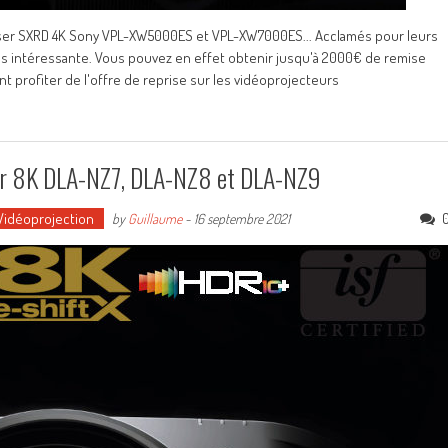
laser SXRD 4K Sony VPL-XW5000ES et VPL-XW7000ES... Acclamés pour leurs
rès intéressante. Vous pouvez en effet obtenir jusqu'à 2000€ de remise
t profiter de l'offre de reprise sur les vidéoprojecteurs
ser 8K DLA-NZ7, DLA-NZ8 et DLA-NZ9
Vidéoprojection
by
Guillaume
-
16 septembre 2021